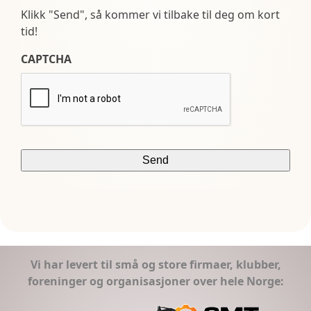
Klikk "Send", så kommer vi tilbake til deg om kort
tid!
CAPTCHA
Vi har levert til små og store firmaer, klubber,
foreninger og organisasjoner over hele Norge: