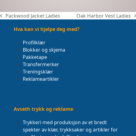
Packwood Jacket Ladies
Oak Harbor Vest Ladies
previous
next
post:
post:
Hva kan vi hjelpe deg med?
Profilklær
Blokker og skjema
Pakketape
Transfermerker
Treningsklær
Reklameartikler
Avseth trykk og reklame
Trykkeri med produksjon av et bredt
spekter av klær, trykksaker og artikler for