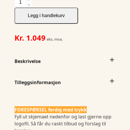
Oak
Harbor
Vest
Legg i handlekurv
Men
antall
Kr.
1.049
eks. mva.
Beskrivelse
Tilleggsinformasjon
FORESPØRSEL ferdig med trykk
Fyll ut skjemaet nedenfor og last gjerne opp
logofil. Så får du raskt tilbud og forslag til