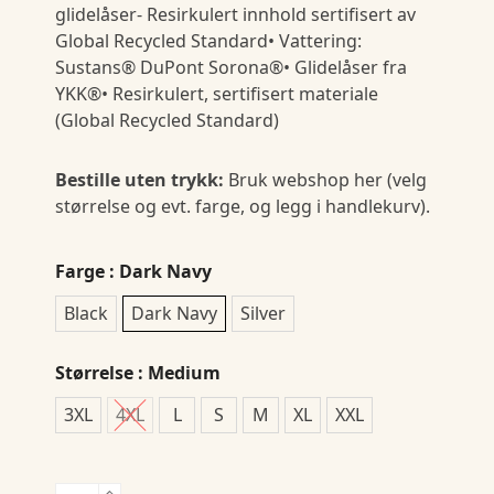
glidelåser- Resirkulert innhold sertifisert av
Global Recycled Standard• Vattering:
Sustans® DuPont Sorona®• Glidelåser fra
YKK®• Resirkulert, sertifisert materiale
(Global Recycled Standard)
Bestille uten trykk:
Bruk webshop her (velg
størrelse og evt. farge, og legg i handlekurv).
Farge
: Dark Navy
Black
Dark Navy
Silver
Størrelse
: Medium
3XL
4XL
L
S
M
XL
XXL