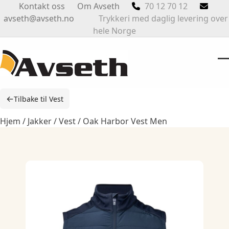
Skip
Kontakt oss
Om Avseth
70 12 70 12
to
avseth@avseth.no
Trykkeri med daglig levering over
content
hele Norge
O
Cl
m
m
←
Tilbake til Vest
m
m
Hjem
/
Jakker
/
Vest
/ Oak Harbor Vest Men