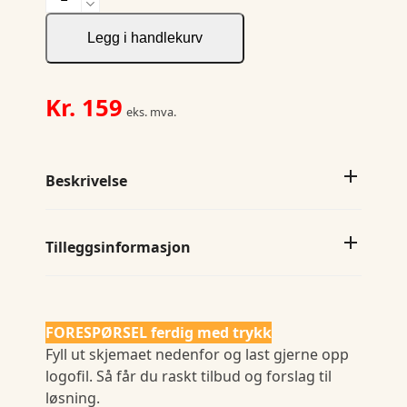
Zone
Thermal
Legg i handlekurv
Headband
antall
Kr.
159
eks. mva.
Beskrivelse
Tilleggsinformasjon
FORESPØRSEL ferdig med trykk
Fyll ut skjemaet nedenfor og last gjerne opp
logofil. Så får du raskt tilbud og forslag til
løsning.