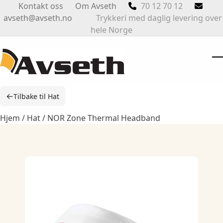
Skip
Kontakt oss
Om Avseth
70 12 70 12
to
avseth@avseth.no
Trykkeri med daglig levering over
content
hele Norge
O
Cl
m
m
←
Tilbake til Hat
m
m
Hjem
/
Hat
/ NOR Zone Thermal Headband