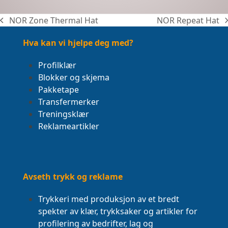
NOR Zone Thermal Hat
NOR Repeat Hat
previous
next
post:
post:
Hva kan vi hjelpe deg med?
Profilklær
Blokker og skjema
Pakketape
Transfermerker
Treningsklær
Reklameartikler
Avseth trykk og reklame
Trykkeri med produksjon av et bredt
spekter av klær, trykksaker og artikler for
profilering av bedrifter, lag og