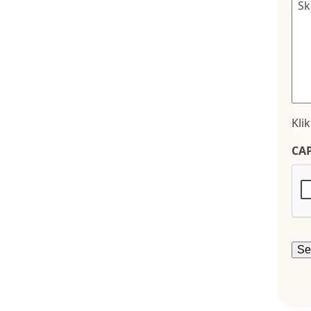
Kli
CA