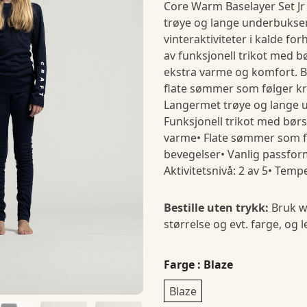
Core Warm Baselayer Set Jr
trøye og lange underbukser 
vinteraktiviteter i kalde fo
av funksjonell trikot med b
ekstra varme og komfort. 
flate sømmer som følger kr
Langermet trøye og lange 
Funksjonell trikot med børs
varme• Flate sømmer som f
bevegelser• Vanlig passform
Aktivitetsnivå: 2 av 5• Temper
Bestille uten trykk:
Bruk w
størrelse og evt. farge, og 
Farge
: Blaze
Blaze