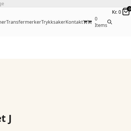
ge
0
Kr.
0
0
ner
Transfermerker
Trykksaker
Kontakt
Items
t J