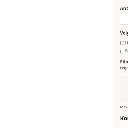
Ant
Vel
F
B
Fil
Legg
Max. 
Ko