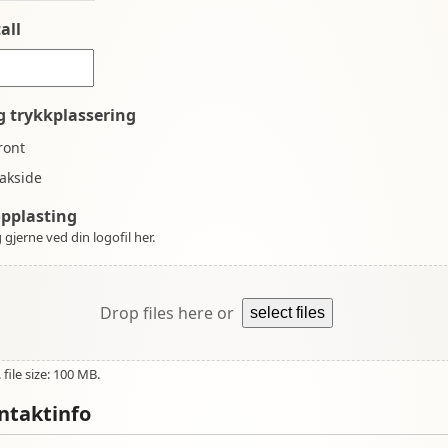
all
g trykkplassering
ront
akside
opplasting
 gjerne ved din logofil her.
Drop files here or
select files
file size: 100 MB.
ntaktinfo