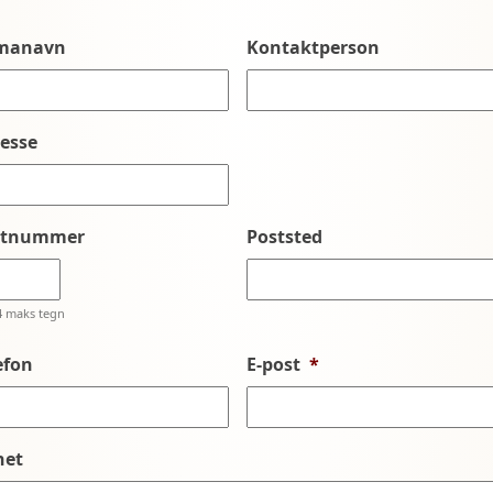
rmanavn
Kontaktperson
esse
stnummer
Poststed
4 maks tegn
efon
E-post
*
net