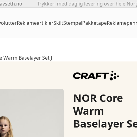
avseth.no
Trykkeri med daglig levering over hele Nor
olutter
Reklameartikler
Skilt
Stempel
Pakketape
Reklamepen
 Warm Baselayer Set J
NOR Core
Warm
Baselayer Se