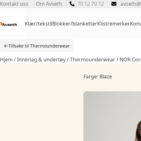
Skip
Kontakt oss
Om Avseth
70 12 70 12
avseth@
to
content
Klær/tekstil
Blokker/blanketter
Klistremerker
Konv
←
Tilbake til Thermounderwear
Hjem
/
Innerlag & undertøy
/
Thermounderwear
/ NOR Core
Farge: Blaze