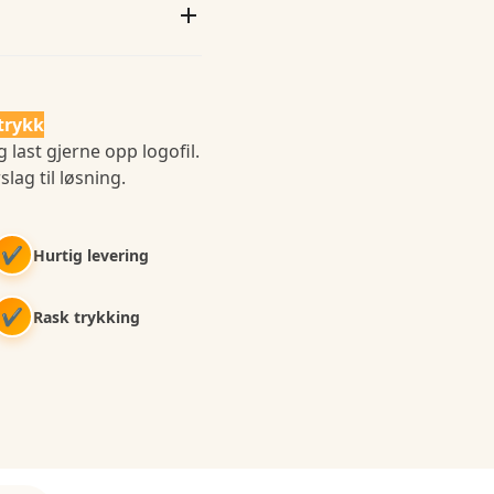
trykk
 last gjerne opp logofil.
slag til løsning.
✔
Hurtig levering
✔
Rask trykking