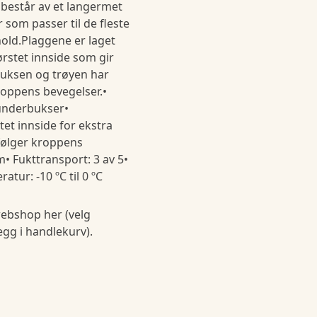
 består av et langermet
som passer til de fleste
rhold.Plaggene er laget
ørstet innside som gir
Buksen og trøyen har
oppens bevegelser.•
underbukser•
tet innside for ekstra
ølger kroppens
• Fukttransport: 3 av 5•
atur: -10 ºC til 0 ºC
ebshop her (velg
legg i handlekurv).