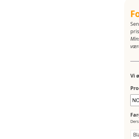
F
Sen
pris
Min
være
Vi 
Pro
Far
Ders