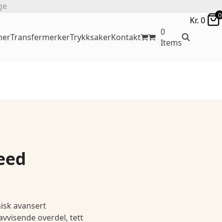
ge
0
Kr.
0
0
ner
Transfermerker
Trykksaker
Kontakt
Items
eed
isk avansert
visende overdel, tett