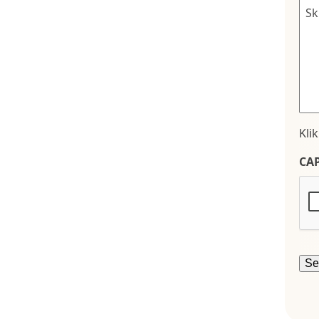
Kli
CA