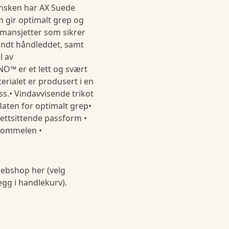
nsken har AX Suede
m gir optimalt grep og
 mansjetter som sikrer
undt håndleddet, samt
l av
™ er et lett og svært
terialet er produsert i en
ss.• Vindavvisende trikot
flaten for optimalt grep•
tettsittende passform •
 tommelen •
ebshop her (velg
legg i handlekurv).