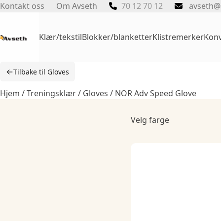
Skip
Kontakt oss
Om Avseth
70 12 70 12
avseth@
to
content
Klær/tekstil
Blokker/blanketter
Klistremerker
Konv
←
Tilbake til Gloves
Hjem
/
Treningsklær
/
Gloves
/ NOR Adv Speed Glove
Velg farge