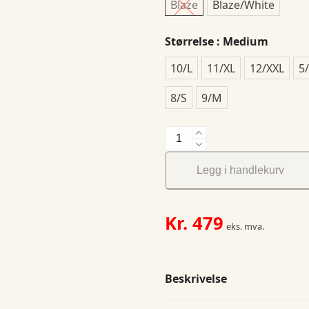
Blaze
Blaze/White
Størrelse
: Medium
10/L
11/XL
12/XXL
5
8/S
9/M
NOR
Adv
Speed
Legg i handlekurv
Glove
antall
Kr.
479
eks. mva.
Beskrivelse