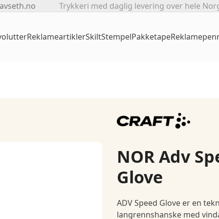
avseth.no
Trykkeri med daglig levering over hele Nor
olutter
Reklameartikler
Skilt
Stempel
Pakketape
Reklamepen
NOR Adv Sp
Glove
ADV Speed Glove er en tekn
langrennshanske med vindav