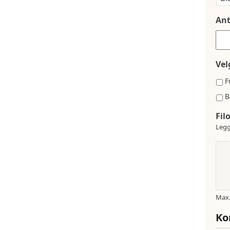
Ant
Vel
F
B
Fil
Legg
Max. 
Ko