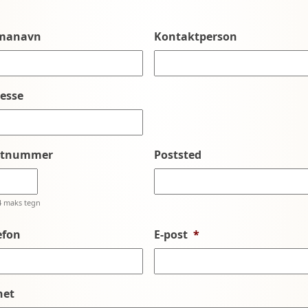
rmanavn
Kontaktperson
esse
stnummer
Poststed
4 maks tegn
efon
E-post
*
net