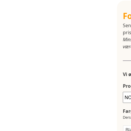
F
Sen
pris
Min
være
Vi 
Pro
Far
Ders