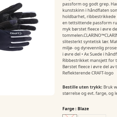
passform og godt grep. Ha
kunstskinn i håndflaten so
holdbarhet, ribbestrikkede
en tettsittende passform r
myk børstet fleece i øvre de
tommelen.CLARINO™CLARINO
slitesterkt syntetisk lær. Ma
miljø- og dyrevennlig prose
i øvre del • Ax Suede i hånd
Ribbestrikket mansjett for 
Børstet fleece i øvre del av
Reflekterende CRAFT-logo
Bestille uten trykk:
Bruk w
størrelse og evt. farge, og 
Farge
: Blaze