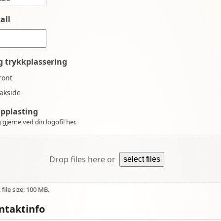
all
g trykkplassering
ront
akside
opplasting
 gjerne ved din logofil her.
Drop files here or
select files
file size: 100 MB.
ntaktinfo