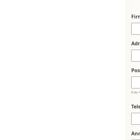
Fi
Adr
Po
0 av 
Tel
An