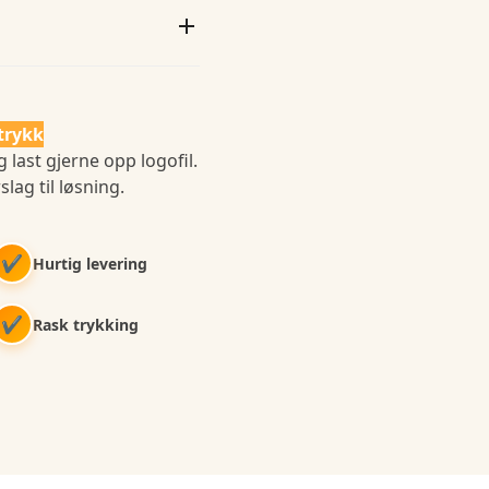
trykk
 last gjerne opp logofil.
slag til løsning.
✔
Hurtig levering
✔
Rask trykking