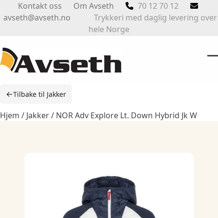
Skip
Kontakt oss
Om Avseth
70 12 70 12
to
avseth@avseth.no
Trykkeri med daglig levering over
content
hele Norge
O
Cl
m
m
←
Tilbake til Jakker
m
m
Hjem
/
Jakker
/ NOR Adv Explore Lt. Down Hybrid Jk W