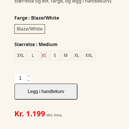
størrelse og evt. farge, og legg i handlekurv).
Farge
: Blaze/White
Blaze/White
Størrelse
: Medium
3XL
L
XS
S
M
XL
XXL
NOR
Adv
Explore
Legg i handlekurv
Lt.
Down
Hybrid
Kr.
1.199
eks. mva.
Jk
W