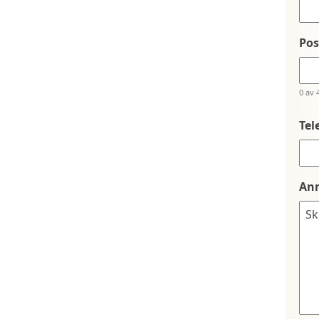
Po
0 av 
Tel
An