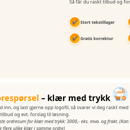
Så får du raskt tilbud og for
✔
Stort tekstillager
✔
Gratis korrektur
orespørsel
– klær med trykk
d inn, og last gjerne opp logofil, så svarer vi deg raskt med
tilbud og evt. forslag til løsning.
ste ordresum for klær med trykk: 3000,- eks. mva. og frakt. (Kan
 flere ulike klær i samme ordre)