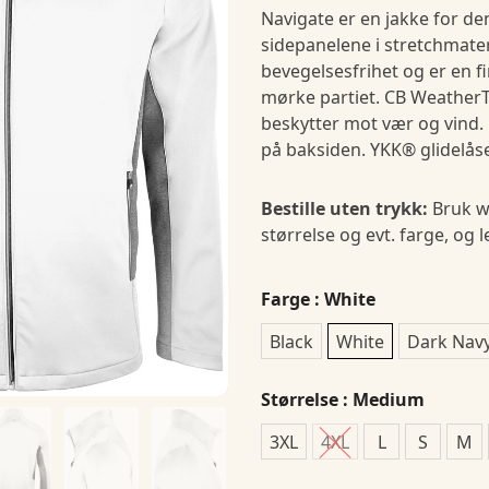
Navigate er en jakke for de
sidepanelene i stretchmater
bevegelsesfrihet og er en f
mørke partiet. CB Weather
beskytter mot vær og vind.
på baksiden. YKK® glidelå
Bestille uten trykk:
Bruk w
størrelse og evt. farge, og 
Farge
: White
Black
White
Dark Nav
Størrelse
: Medium
3XL
4XL
L
S
M