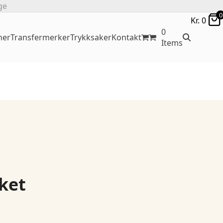
ge
0
Kr.
0
0
ner
Transfermerker
Trykksaker
Kontakt
Items
cket