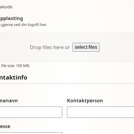
akside
opplasting
 gjerne ved din logofil her.
Drop files here or
select files
file size: 100 MB.
ntaktinfo
rmanavn
Kontaktperson
esse