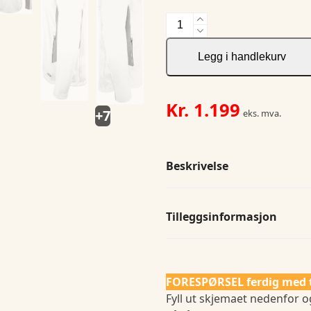
Navigate
Softshell
Jacket
Legg i handlekurv
Men
antall
Kr.
1.199
+7
eks. mva.
Beskrivelse
Tilleggsinformasjon
FORESPØRSEL ferdig med 
Fyll ut skjemaet nedenfor og