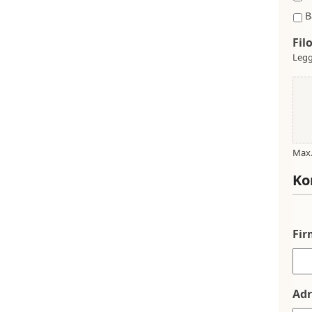
B
Fil
Legg
Max. 
Ko
Fi
Adr