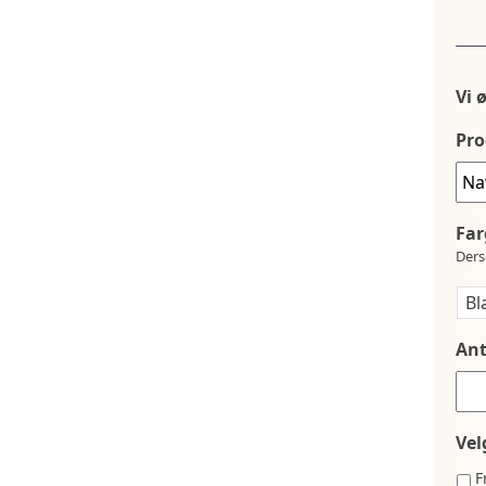
Vi 
Pro
Far
Ders
Ant
Vel
F