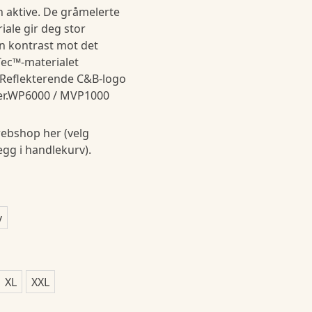
n aktive. De gråmelerte
iale gir deg stor
in kontrast mot det
Tec™-materialet
 Reflekterende C&B-logo
ser.WP6000 / MVP1000
ebshop her (velg
legg i handlekurv).
y
XL
XXL