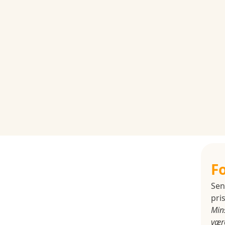
F
Sen
pris
Min
være