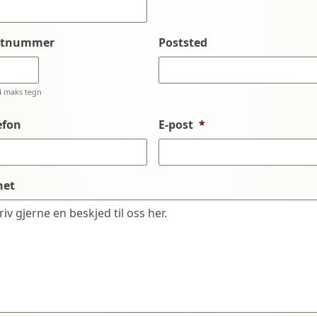
stnummer
Poststed
4 maks tegn
efon
E-post
*
net