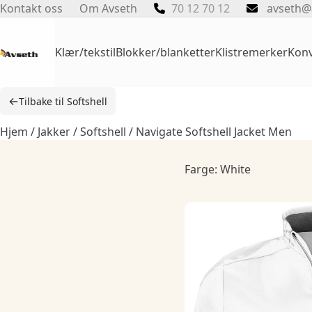
Skip
Kontakt oss
Om Avseth
70 12 70 12
avseth@
to
content
Klær/tekstil
Blokker/blanketter
Klistremerker
Konv
←
Tilbake til Softshell
Hjem
/
Jakker
/
Softshell
/ Navigate Softshell Jacket Men
Farge: White