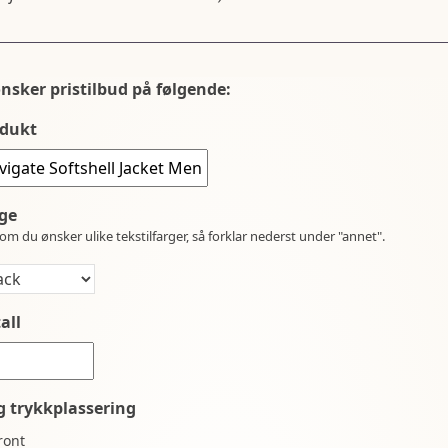
ønsker pristilbud på følgende:
dukt
ge
om du ønsker ulike tekstilfarger, så forklar nederst under "annet".
all
g trykkplassering
ront