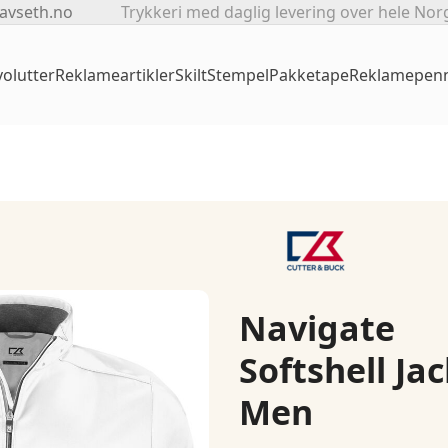
avseth.no
Trykkeri med daglig levering over hele Nor
olutter
Reklameartikler
Skilt
Stempel
Pakketape
Reklamepen
Navigate
Softshell Ja
Men