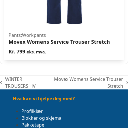
Pants;Workpants
Movex Womens Service Trouser Stretch
Kr.
799
eks. mva.
WINTER
Movex Womens Service Trouser
previous
next
TROUSERS HV
Stretch
post:
post:
Hva kan vi hjelpe deg med?
Profilklær
Blokker og skjema
Pakketape