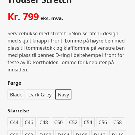
Kr.
799
eks. mva.
Servicebukse med stretch. «Non-scratch» design
med skjult knapp i front. Lomme på høyre ben med
plass til tommestokk og klafflomme på venstre ben
med plass til penner. D-ring i beltehempe i front for
feste av ID-kortholder. Lomme for kneputer på
innsiden.
Farge
Black
Dark Grey
Navy
Størrelse
C44
C46
C48
C50
C52
C54
C56
C58