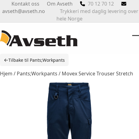
Skip
Kontakt oss
Om Avseth
70 12 70 12
to
avseth@avseth.no
Trykkeri med daglig levering over
content
hele Norge
O
Cl
m
m
←
Tilbake til Pants;Workpants
m
m
Hjem
/
Pants;Workpants
/ Movex Service Trouser Stretch