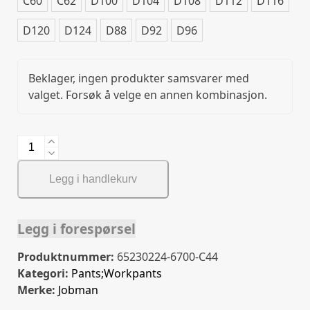
C60
C62
D100
D104
D108
D112
D116
D120
D124
D88
D92
D96
Beklager, ingen produkter samsvarer med
valget. Forsøk å velge en annen kombinasjon.
Movex
Service
Trouser
Legg i handlekurv
Stretch
antall
Legg i forespørsel
Produktnummer:
65230224-6700-C44
Kategori:
Pants;Workpants
Merke:
Jobman