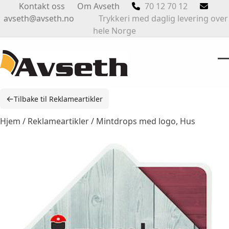
Skip
Kontakt oss
Om Avseth
70 12 70 12
to
avseth@avseth.no
Trykkeri med daglig levering over
content
hele Norge
O
Cl
m
m
←
Tilbake til Reklameartikler
m
m
Hjem
/
Reklameartikler
/ Mintdrops med logo, Hus