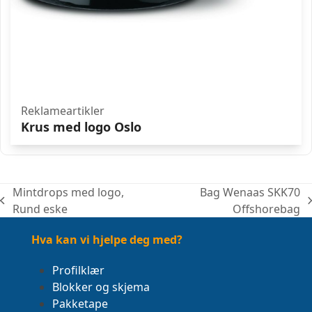
Reklameartikler
Krus med logo Oslo
Mintdrops med logo,
Bag Wenaas SKK70
previous
next
Rund eske
Offshorebag
post:
post:
Hva kan vi hjelpe deg med?
Profilklær
Blokker og skjema
Pakketape