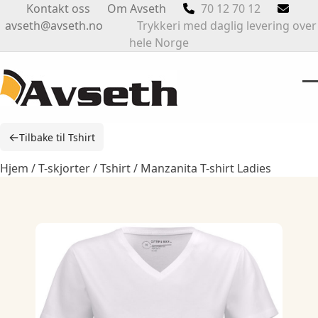
Skip
Kontakt oss
Om Avseth
70 12 70 12
to
avseth@avseth.no
Trykkeri med daglig levering over
content
hele Norge
O
Cl
m
m
←
Tilbake til Tshirt
m
m
Hjem
/
T-skjorter
/
Tshirt
/ Manzanita T-shirt Ladies