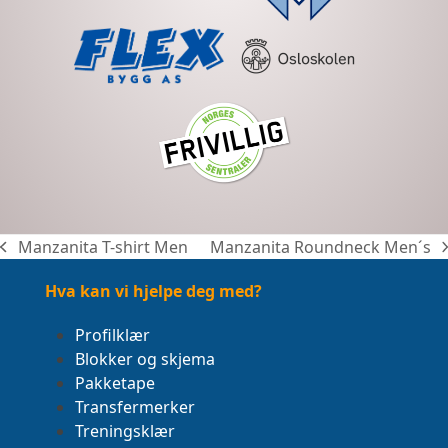
Manzanita T-shirt Men
Manzanita Roundneck Men´s
previous
next
post:
post:
Hva kan vi hjelpe deg med?
Profilklær
Blokker og skjema
Pakketape
Transfermerker
Treningsklær