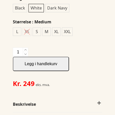
Black
White
Dark Navy
Størrelse
: Medium
L
XS
S
M
XL
XXL
Manzanita
T-
shirt
Legg i handlekurv
Ladies
antall
Kr.
249
eks. mva.
Beskrivelse