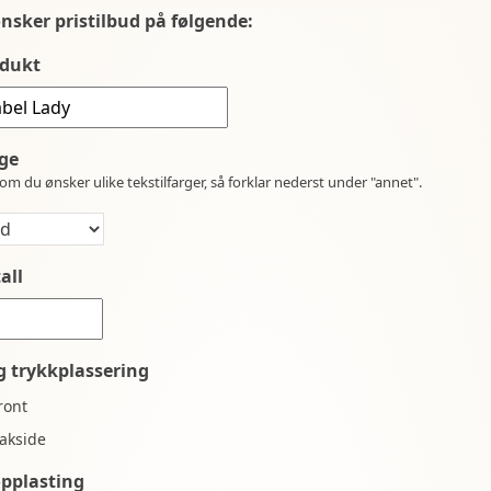
ønsker pristilbud på følgende:
dukt
ge
om du ønsker ulike tekstilfarger, så forklar nederst under "annet".
all
g trykkplassering
ront
akside
opplasting