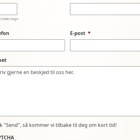
4 maks tegn
efon
E-post
*
net
kk "Send", så kommer vi tilbake til deg om kort tid!
PTCHA