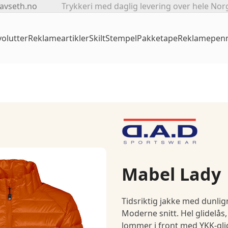
avseth.no
Trykkeri med daglig levering over hele Nor
olutter
Reklameartikler
Skilt
Stempel
Pakketape
Reklamepen
Mabel Lady
Tidsriktig jakke med dunlig
Moderne snitt. Hel glidelå
lommer i front med YKK-glid