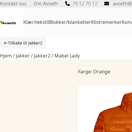
Skip
Kontakt oss
Om Avseth
70 12 70 12
avseth@
to
content
Klær/tekstil
Blokker/blanketter
Klistremerker
Konv
←
Tilbake til Jakker2
Hjem
/
Jakker
/
Jakker2
/ Mabel Lady
Farge: Orange