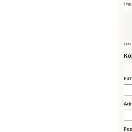
Legg
Max. 
Ko
Fi
Adr
Po