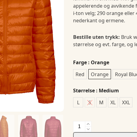
appelerende og avvikende fa
i-ton velg; 290 orange eller 
nederkant og ermene.
Bestille uten trykk:
Bruk w
størrelse og evt. farge, og 
Farge
: Orange
Red
Orange
Royal Blu
Størrelse
: Medium
L
S
M
XL
XXL
Mabel
Lady