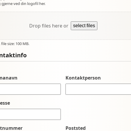
 gjerne ved din logofil her.
Drop files here or
select files
file size: 100 MB.
ntaktinfo
rmanavn
Kontaktperson
esse
stnummer
Poststed