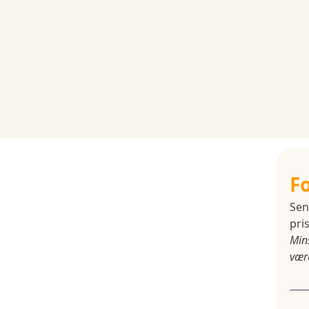
F
Sen
pris
Min
være