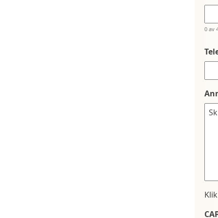
0 av 
Tel
An
Kli
CA