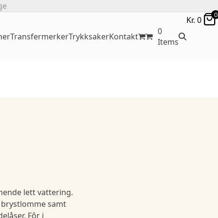
ge
0
Kr.
0
0
ner
Transfermerker
Trykksaker
Kontakt
Items
nende lett vattering.
s, brystlomme samt
elåser. Fôr i