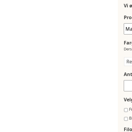
Vi 
Pro
Far
Ders
Ant
Vel
F
B
Fil