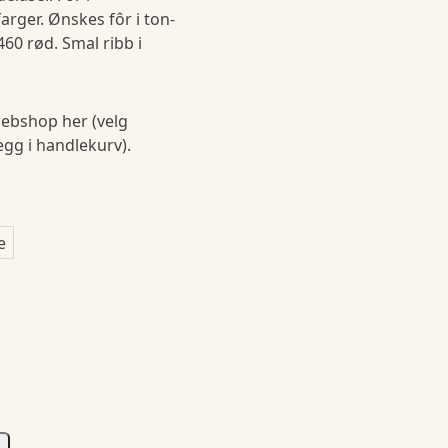
rger. Ønskes fôr i ton-
460 rød. Smal ribb i
ebshop her (velg
legg i handlekurv).
e