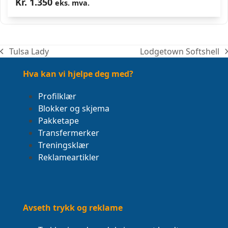
Kr.
1.350
eks. mva.
Tulsa Lady
Lodgetown Softshell
previous
next
post:
post:
Hva kan vi hjelpe deg med?
Profilklær
Blokker og skjema
Pakketape
Transfermerker
Treningsklær
Reklameartikler
Avseth trykk og reklame