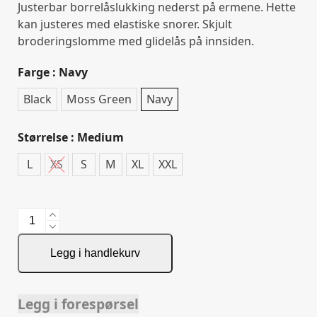
Justerbar borrelåslukking nederst på ermene. Hette
kan justeres med elastiske snorer. Skjult
broderingslomme med glidelås på innsiden.
Farge
: Navy
Black
Moss Green
Navy
Størrelse
: Medium
L
XS
S
M
XL
XXL
Lodgetown
Woman
Softshell
Legg i handlekurv
antall
Legg i forespørsel