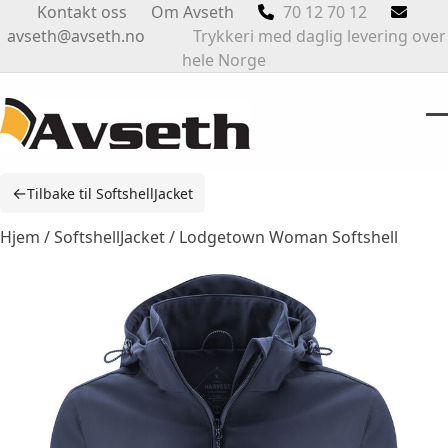
Skip
Kontakt oss
Om Avseth
70 12 70 12
to
avseth@avseth.no
Trykkeri med daglig levering over
content
hele Norge
O
Cl
m
m
←
Tilbake til SoftshellJacket
m
m
Hjem
/
SoftshellJacket
/ Lodgetown Woman Softshell