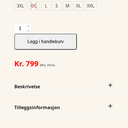
3XL
4XL
L
S
M
XL
XXL
La
Push
Pro
Legg i handlekurv
Jkt
Men
antall
Kr.
799
eks. mva.
Beskrivelse
Tilleggsinformasjon