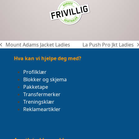
Mount Adams Jacket Ladies
La Push Pro Jkt Ladies
previous
next
post:
post:
Hva kan vi hjelpe deg med?
Profilklær
Blokker og skjema
Pakketape
Transfermerker
Treningsklær
Reklameartikler