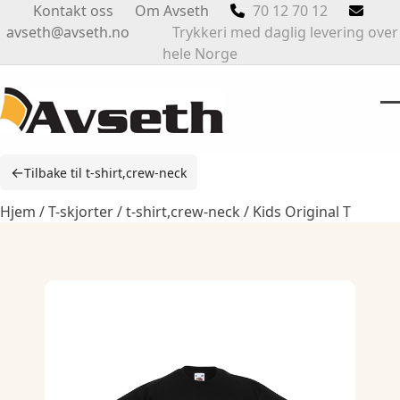
Skip
Kontakt oss
Om Avseth
70 12 70 12
to
avseth@avseth.no
Trykkeri med daglig levering over
content
hele Norge
O
Cl
m
m
←
Tilbake til t-shirt,crew-neck
m
m
Hjem
/
T-skjorter
/
t-shirt,crew-neck
/ Kids Original T