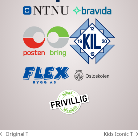
Original T
Kids Iconic T
previous
next