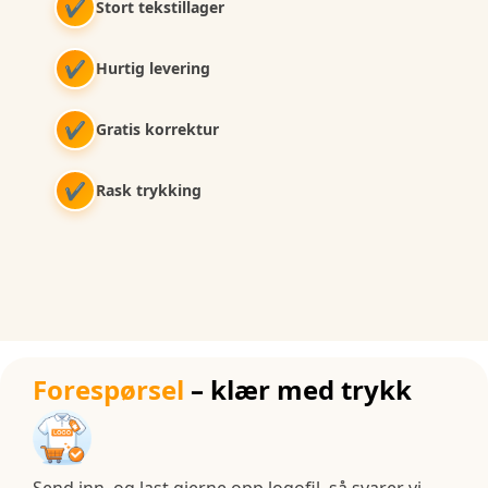
✔
Stort tekstillager
✔
Hurtig levering
✔
Gratis korrektur
✔
Rask trykking
Forespørsel
– klær med trykk
Send inn, og last gjerne opp logofil, så svarer vi