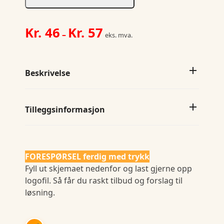
antall
Prisområde:
Kr.
46
Kr.
57
–
eks. mva.
Kr. 46
til
Kr. 57
Beskrivelse
Tilleggsinformasjon
FORESPØRSEL ferdig med trykk
Fyll ut skjemaet nedenfor og last gjerne opp
logofil. Så får du raskt tilbud og forslag til
løsning.