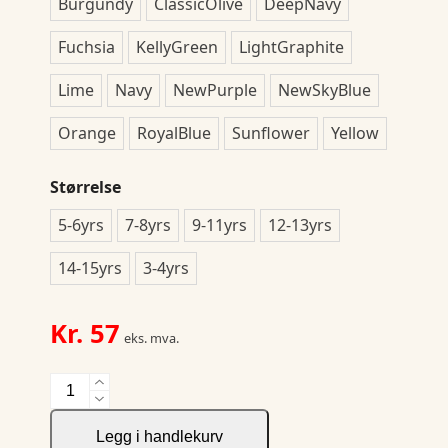
Burgundy
ClassicOlive
DeepNavy
Fuchsia
KellyGreen
LightGraphite
Lime
Navy
NewPurple
NewSkyBlue
Orange
RoyalBlue
Sunflower
Yellow
Størrelse
5-6yrs
7-8yrs
9-11yrs
12-13yrs
14-15yrs
3-4yrs
Kr.
57
eks. mva.
Kids
Original
T
Legg i handlekurv