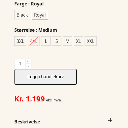
Farge
: Royal
Black
Royal
Størrelse
: Medium
3XL
4XL
L
S
M
XL
XXL
Kamloops
Jacket
Men`s
Legg i handlekurv
antall
Kr.
1.199
eks. mva.
Beskrivelse