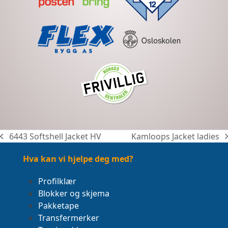
6443 Softshell Jacket HV
Kamloops Jacket ladies
previous
next
post:
post:
Hva kan vi hjelpe deg med?
Profilklær
Blokker og skjema
Pakketape
Transfermerker