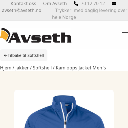
Skip
Kontakt oss
Om Avseth
70 12 70 12
to
avseth@avseth.no
Trykkeri med daglig levering over
content
hele Norge
O
Cl
m
m
←
Tilbake til Softshell
m
m
Hjem
/
Jakker
/
Softshell
/ Kamloops Jacket Men`s