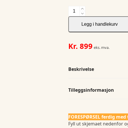
JH&F
Yellow
Bow
Legg i handlekurv
57
Regular
antall
Kr.
899
eks. mva.
Beskrivelse
Tilleggsinformasjon
FORESPØRSEL ferdig med 
Fyll ut skjemaet nedenfor og