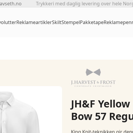
avseth.no
Trykkeri med daglig levering over hele Nor
olutter
Reklameartikler
Skilt
Stempel
Pakketape
Reklamepen
JH&F Yellow
Bow 57 Regu
King Knit-teknikken gir den