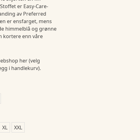
 Stoffet er Easy-Care-
landing av Preferred
ten er ensfarget, mens
i de himmelblå og grønne
m kortere enn våre
ebshop her (velg
legg i handlekurv).
XL
XXL