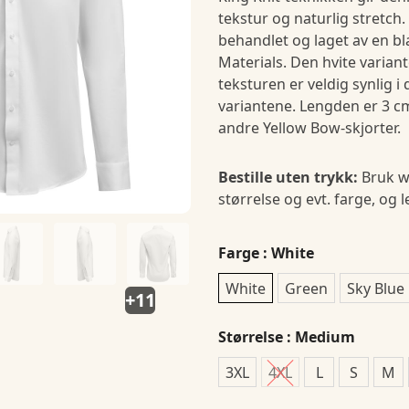
tekstur og naturlig stretch.
behandlet og laget av en b
Materials. Den hvite varian
teksturen er veldig synlig 
variantene. Lengden er 3 c
andre Yellow Bow-skjorter.
Bestille uten trykk:
Bruk w
størrelse og evt. farge, og 
Farge
: White
White
Green
Sky Blue
+11
Størrelse
: Medium
3XL
4XL
L
S
M