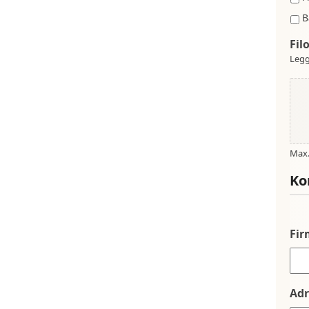
B
Fil
Legg
Max. 
Ko
Fi
Adr