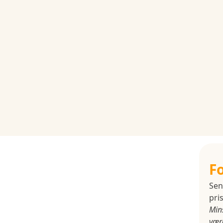
F
Sen
pris
Min
være