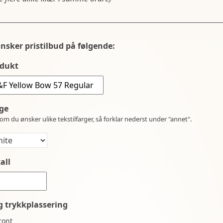
ønsker pristilbud på følgende:
dukt
ge
om du ønsker ulike tekstilfarger, så forklar nederst under "annet".
all
g trykkplassering
ront