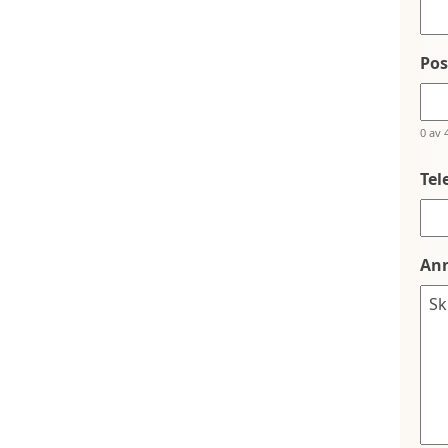
Po
0 av 
Tel
An