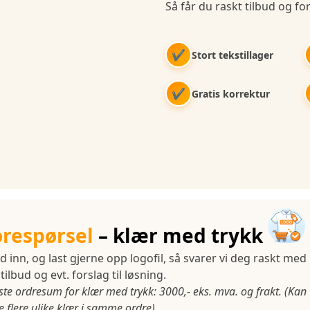
Så får du raskt tilbud og for
✔
Stort tekstillager
✔
Gratis korrektur
orespørsel
– klær med trykk
d inn, og last gjerne opp logofil, så svarer vi deg raskt med
tilbud og evt. forslag til løsning.
ste ordresum for klær med trykk: 3000,- eks. mva. og frakt. (Kan
 flere ulike klær i samme ordre)