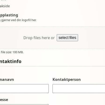
akside
opplasting
 gjerne ved din logofil her.
Drop files here or
select files
file size: 100 MB.
ntaktinfo
rmanavn
Kontaktperson
esse