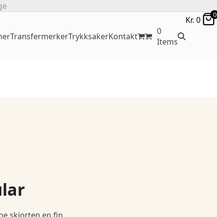
ge
0
Kr.
0
0
ner
Transfermerker
Trykksaker
Kontakt
Items
lar
ne skjorten en fin