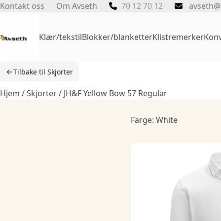
Skip
Kontakt oss
Om Avseth
70 12 70 12
avseth@
to
content
Klær/tekstil
Blokker/blanketter
Klistremerker
Konv
←
Tilbake til Skjorter
Hjem
/
Skjorter
/ JH&F Yellow Bow 57 Regular
Farge: White