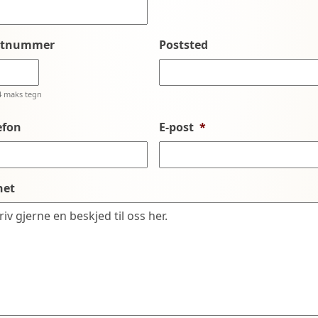
stnummer
Poststed
4 maks tegn
efon
E-post
*
net