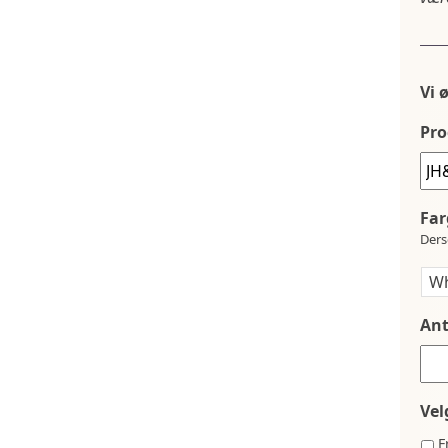
Vi 
Pro
Far
Ders
Ant
Vel
F