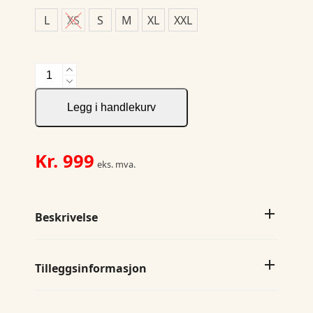
L
XS
S
M
XL
XXL
JH&F
Red
Bow
Legg i handlekurv
29
Slim
Fit
Kr.
999
eks. mva.
antall
Beskrivelse
Tilleggsinformasjon