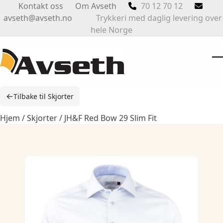
Skip
Kontakt oss
Om Avseth
70 12 70 12
to
avseth@avseth.no
Trykkeri med daglig levering over
content
hele Norge
O
Cl
m
m
←
Tilbake til Skjorter
m
m
Hjem
/
Skjorter
/ JH&F Red Bow 29 Slim Fit