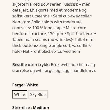
skjorte fra Red Bow serien. Klassisk – men
detaljert. En skjorte med et moderne og
sofistikert utseende.• Semi cut-away collar•
Non-iron• Solid colors with moderate
contrasts• 100 % long staple Micro-cord
bedford structure, 130 g/m²• Split back yoke•
Taped main-seams (no wrinkles)• Tall, 4 mm-
thick buttons• Single angle cuff, w. cufflink
hole• Flat Front placket• Curved hem
Bestille uten trykk:
Bruk webshop her (velg
størrelse og evt. farge, og legg i handlekurv).
Farge
: White
White
Sky Blue
Størrelse
: Medium