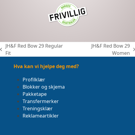
JH&F Red Bow 29 Regular
JH&F Red Bow 29
previous
next
Fit
Women
post:
post:
Hva kan vi hjelpe deg med?
Profilklær
Blokker og skjema
Pakketape
Transfermerker
Treningsklær
Reklameartikler