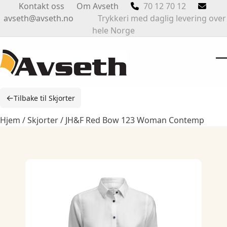
Skip
Kontakt oss
Om Avseth
70 12 70 12
to
avseth@avseth.no
Trykkeri med daglig levering over
content
hele Norge
O
Cl
m
m
←
Tilbake til Skjorter
m
m
Hjem
/
Skjorter
/ JH&F Red Bow 123 Woman Contemp