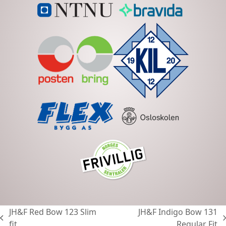
JH&F Red Bow 123 Slim
JH&F Indigo Bow 131
previous
next
fit
Regular Fit