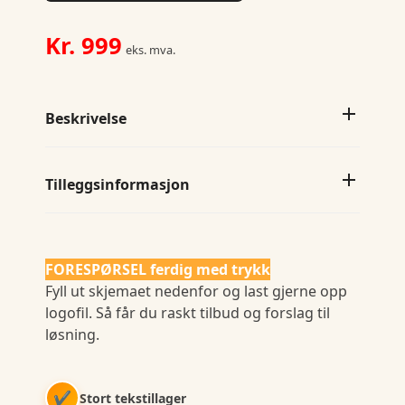
Woman
Contemp
Kr.
999
eks. mva.
antall
Beskrivelse
Tilleggsinformasjon
FORESPØRSEL ferdig med trykk
Fyll ut skjemaet nedenfor og last gjerne opp
logofil. Så får du raskt tilbud og forslag til
løsning.
✔
Stort tekstillager