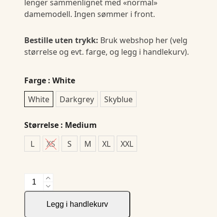
lenger sammenlignet med «normal»
damemodell. Ingen sømmer i front.
Bestille uten trykk:
Bruk webshop her (velg
størrelse og evt. farge, og legg i handlekurv).
Farge
: White
White
Darkgrey
Skyblue
Størrelse
: Medium
L
XS
S
M
XL
XXL
JH&F
Red
Bow
Legg i handlekurv
123