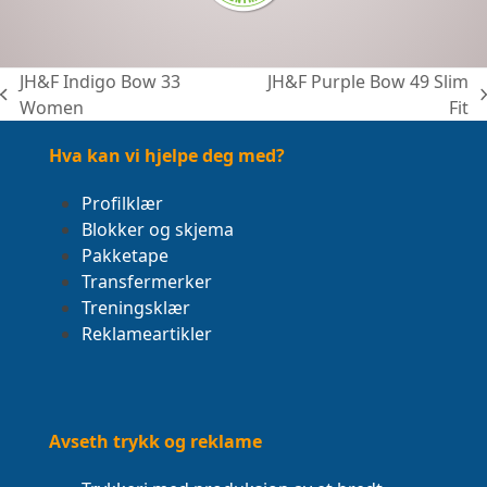
JH&F Indigo Bow 33
JH&F Purple Bow 49 Slim
previous
next
Women
Fit
post:
post:
Hva kan vi hjelpe deg med?
Profilklær
Blokker og skjema
Pakketape
Transfermerker
Treningsklær
Reklameartikler
Avseth trykk og reklame