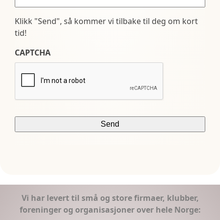
Klikk "Send", så kommer vi tilbake til deg om kort
tid!
CAPTCHA
Vi har levert til små og store firmaer, klubber,
foreninger og organisasjoner over hele Norge: