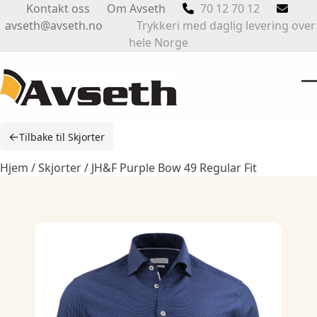
Skip
Kontakt oss
Om Avseth
70 12 70 12
to
avseth@avseth.no
Trykkeri med daglig levering over
content
hele Norge
O
Cl
m
m
←
Tilbake til Skjorter
m
m
Hjem
/
Skjorter
/ JH&F Purple Bow 49 Regular Fit