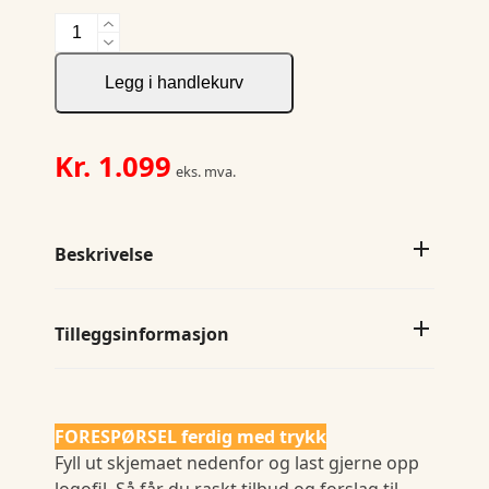
JH&F
Purple
Bow
Legg i handlekurv
49
Regular
Fit
Kr.
1.099
eks. mva.
antall
Beskrivelse
Tilleggsinformasjon
FORESPØRSEL ferdig med trykk
Fyll ut skjemaet nedenfor og last gjerne opp