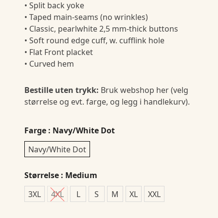
• Split back yoke
• Taped main-seams (no wrinkles)
• Classic, pearlwhite 2,5 mm-thick buttons
• Soft round edge cuff, w. cufflink hole
• Flat Front placket
• Curved hem
Bestille uten trykk:
Bruk webshop her (velg
størrelse og evt. farge, og legg i handlekurv).
Farge
: Navy/White Dot
Navy/White Dot
Størrelse
: Medium
3XL
4XL
L
S
M
XL
XXL