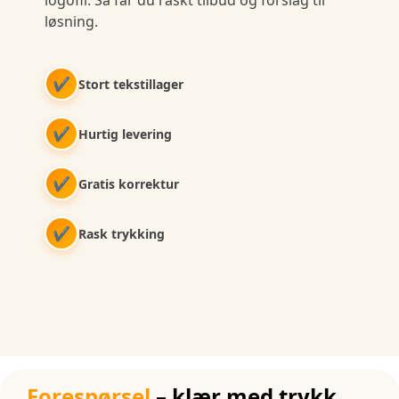
logofil. Så får du raskt tilbud og forslag til
løsning.
✔
Stort tekstillager
✔
Hurtig levering
✔
Gratis korrektur
✔
Rask trykking
Forespørsel
– klær med trykk