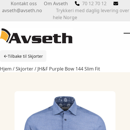
Skip
Kontakt oss
Om Avseth
70 12 70 12
to
avseth@avseth.no
Trykkeri med daglig levering over
content
hele Norge
O
Cl
m
m
←
Tilbake til Skjorter
m
m
Hjem
/
Skjorter
/ JH&F Purple Bow 144 Slim Fit