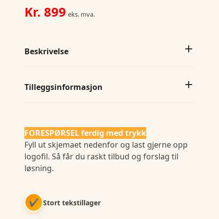
Fit
Kr.
899
eks. mva.
antall
Beskrivelse
Tilleggsinformasjon
FORESPØRSEL ferdig med trykk
Fyll ut skjemaet nedenfor og last gjerne opp
logofil. Så får du raskt tilbud og forslag til
løsning.
✔
Stort tekstillager