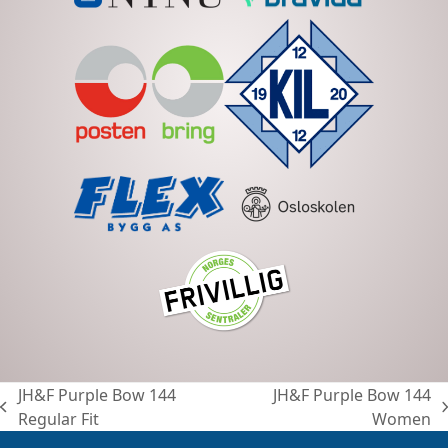
JH&F Purple Bow 144
JH&F Purple Bow 144
previous
next
Regular Fit
Women
post:
post: