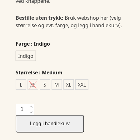
ved knappene.
Bestille uten trykk:
Bruk webshop her (velg
størrelse og evt. farge, og legg i handlekurv).
Farge
: Indigo
Indigo
Størrelse
: Medium
L
XS
S
M
XL
XXL
JH&F
Purple
Bow
Legg i handlekurv
144
Slim