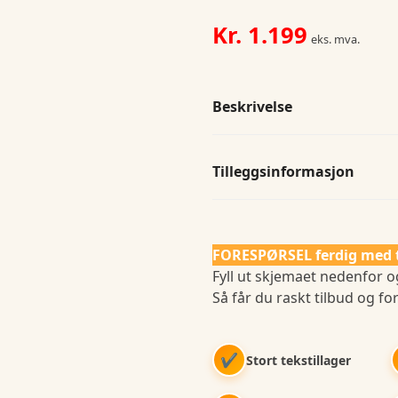
Women
antall
Kr.
1.199
eks. mva.
Beskrivelse
Tilleggsinformasjon
FORESPØRSEL ferdig med 
Fyll ut skjemaet nedenfor og
Så får du raskt tilbud og for
✔
Stort tekstillager