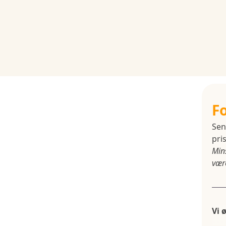
F
Sen
pris
Min
være
Vi 