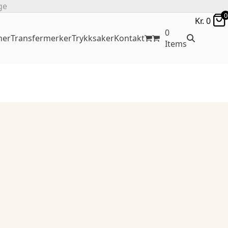
ge
0
Kr.
0
0
ner
Transfermerker
Trykksaker
Kontakt
Items