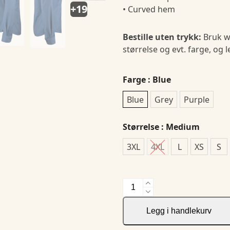
+19
• Curved hem
Bestille uten trykk:
Bruk w
størrelse og evt. farge, og 
Farge
: Blue
Blue
Grey
Purple
Størrelse
: Medium
3XL
4XL
L
XS
S
JH&F
Purple
Bow
Legg i handlekurv
142