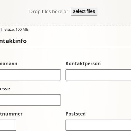
Drop files here or
select files
file size: 100 MB.
ntaktinfo
rmanavn
Kontaktperson
esse
stnummer
Poststed