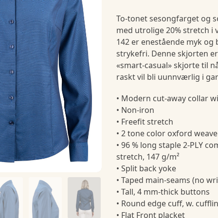
To-tonet sesongfarget og so
med utrolige 20% ​​stretch i
142 er enestående myk og b
strykefri. Denne skjorten e
«smart-casual» skjorte til n
raskt vil bli uunnværlig i g
• Modern cut-away collar 
• Non-iron
• Freefit stretch
• 2 tone color oxford weave
• 96 % long staple 2-PLY com
stretch, 147 g/m²
• Split back yoke
• Taped main-seams (no wri
• Tall, 4 mm-thick buttons
• Round edge cuff, w. cuffli
• Flat Front placket