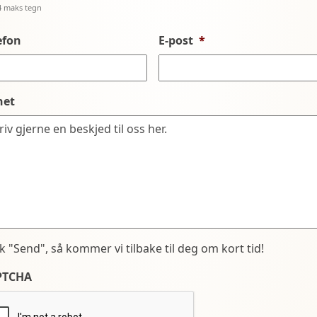
4 maks tegn
efon
E-post
*
net
kk "Send", så kommer vi tilbake til deg om kort tid!
PTCHA