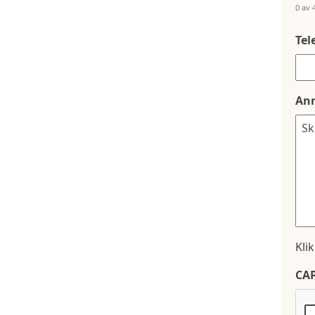
0 av 
Tel
An
Kli
CA