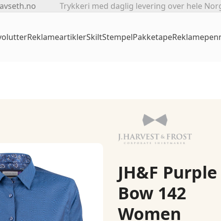
avseth.no
Trykkeri med daglig levering over hele Nor
olutter
Reklameartikler
Skilt
Stempel
Pakketape
Reklamepen
JH&F Purple
Bow 142
Women