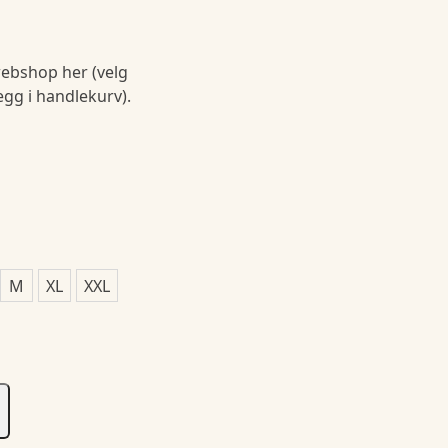
ebshop her (velg
legg i handlekurv).
M
XL
XXL