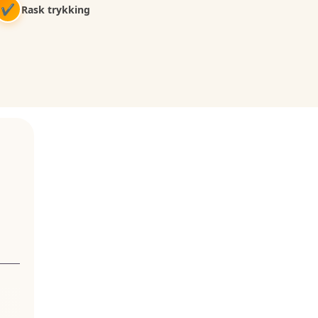
✔
Rask trykking