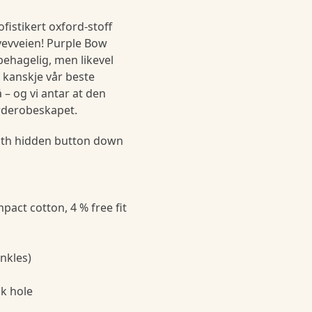
fistikert oxford-stoff
 vevveien! Purple Bow
ehagelig, men likevel
r kanskje vår beste
å – og vi antar at den
arderobeskapet.
with hidden button down
pact cotton, 4 % free fit
nkles)
nk hole