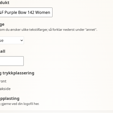
dukt
ge
om du ønsker ulike tekstilfarger, så forklar nederst under "annet".
all
g trykkplassering
ront
akside
opplasting
 gjerne ved din logofil her.