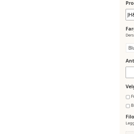
Pro
Far
Ders
Ant
Vel
F
B
Fil
Legg