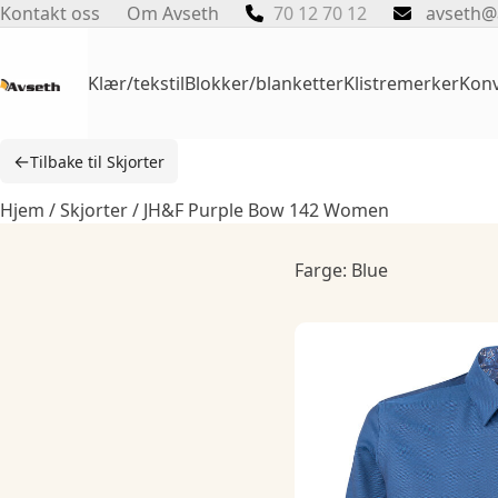
Skip
Kontakt oss
Om Avseth
70 12 70 12
avseth@
to
content
Klær/tekstil
Blokker/blanketter
Klistremerker
Konv
←
Tilbake til Skjorter
Hjem
/
Skjorter
/ JH&F Purple Bow 142 Women
Farge: Blue