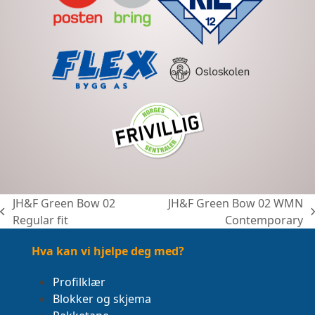
JH&F Green Bow 02
JH&F Green Bow 02 WMN
previous
next
Regular fit
Contemporary
post:
post:
Hva kan vi hjelpe deg med?
Profilklær
Blokker og skjema