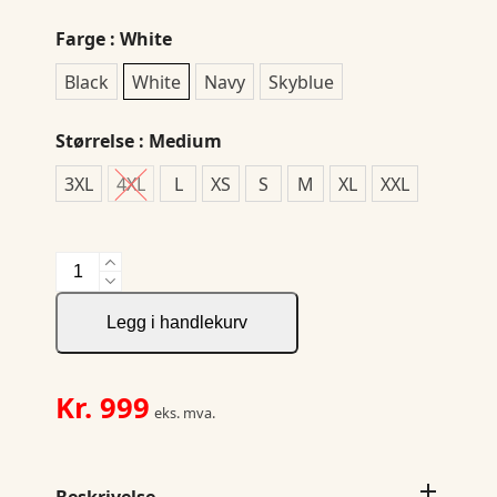
Farge
: White
Black
White
Navy
Skyblue
Størrelse
: Medium
3XL
4XL
L
XS
S
M
XL
XXL
JH&F
Green
Bow
Legg i handlekurv
02
Slim
fit
Kr.
999
eks. mva.
antall