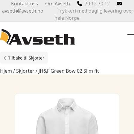
Skip
Kontakt oss
Om Avseth
70 12 70 12
to
avseth@avseth.no
Trykkeri med daglig levering over
content
hele Norge
O
Cl
m
m
←
Tilbake til Skjorter
m
m
Hjem
/
Skjorter
/ JH&F Green Bow 02 Slim fit