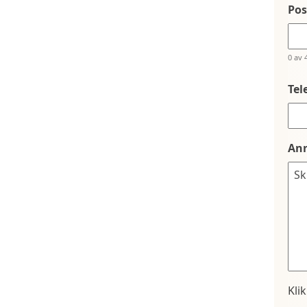
Po
0 av 
Tel
An
Kli