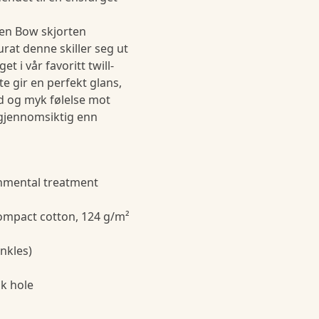
een Bow skjorten
rat denne skiller seg ut
t i vår favoritt twill-
e gir en perfekt glans,
od og myk følelse mot
gjennomsiktig enn
onmental treatment
compact cotton, 124 g/m²
nkles)
nk hole