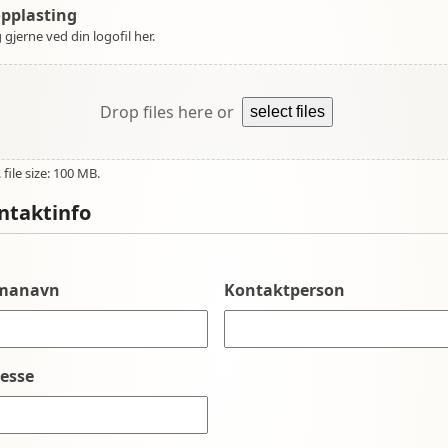
opplasting
 gjerne ved din logofil her.
Drop files here or
select files
file size: 100 MB.
ntaktinfo
rmanavn
Kontaktperson
esse