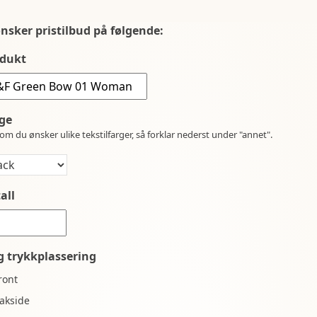
ønsker pristilbud på følgende:
dukt
ge
om du ønsker ulike tekstilfarger, så forklar nederst under "annet".
all
g trykkplassering
ront
akside