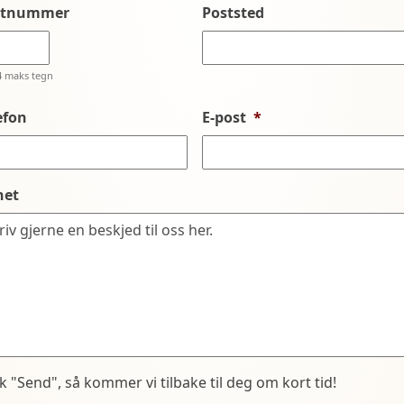
stnummer
Poststed
4 maks tegn
efon
E-post
*
net
kk "Send", så kommer vi tilbake til deg om kort tid!