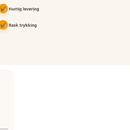
✔
Hurtig levering
✔
Rask trykking