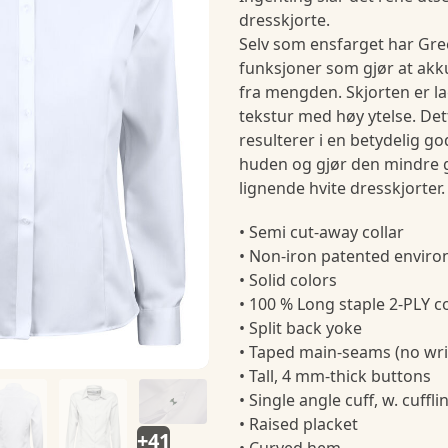
dresskjorte.
Selv som ensfarget har Gr
funksjoner som gjør at akku
fra mengden. Skjorten er lage
tekstur med høy ytelse. Dett
resulterer i en betydelig g
huden og gjør den mindre 
lignende hvite dresskjorter.
• Semi cut-away collar
• Non-iron patented envir
• Solid colors
• 100 % Long staple 2-PLY 
• Split back yoke
• Taped main-seams (no wri
• Tall, 4 mm-thick buttons
• Single angle cuff, w. cuffli
• Raised placket
+41