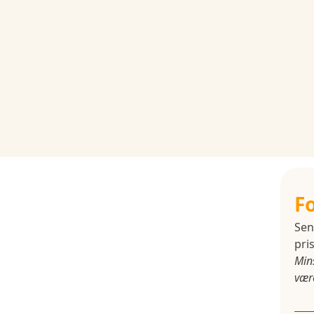
F
Sen
pris
Min
være