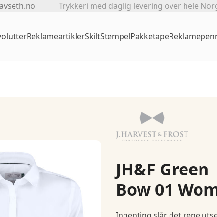
avseth.no
Trykkeri med daglig levering over hele Nor
olutter
Reklameartikler
Skilt
Stempel
Pakketape
Reklamepen
JH&F Green
Bow 01 Wo
Ingenting slår det rene uts