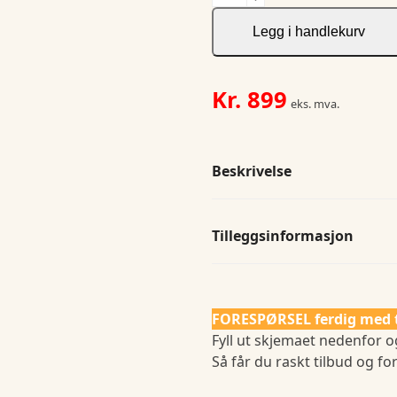
Green
Bow
Legg i handlekurv
01
Woman
antall
Kr.
899
eks. mva.
Beskrivelse
Tilleggsinformasjon
FORESPØRSEL ferdig med 
Fyll ut skjemaet nedenfor og
Så får du raskt tilbud og for