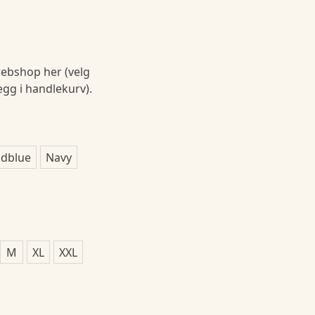
ebshop her (velg
legg i handlekurv).
dblue
Navy
M
XL
XXL