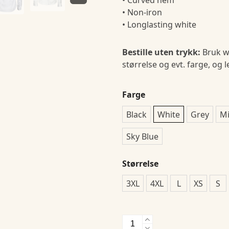
• Curved hem
• Non-iron
• Longlasting white
Bestille uten trykk:
Bruk w
størrelse og evt. farge, og 
Farge
Black
White
Grey
Mi
Sky Blue
Størrelse
3XL
4XL
L
XS
S
JH&F