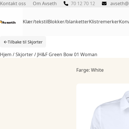
Skip
Kontakt oss
Om Avseth
70 12 70 12
avseth@
to
content
Klær/tekstil
Blokker/blanketter
Klistremerker
Konv
←
Tilbake til Skjorter
Hjem
/
Skjorter
/ JH&F Green Bow 01 Woman
Farge: White