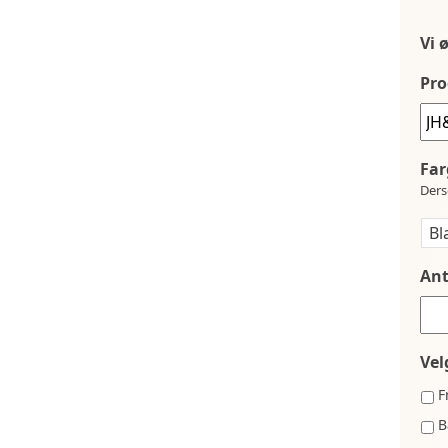
Vi 
Pro
Far
Ders
Ant
Vel
F
B