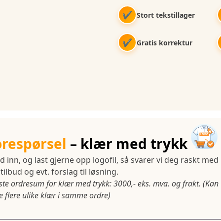
✔
Stort tekstillager
✔
Gratis korrektur
orespørsel
– klær med trykk
d inn, og last gjerne opp logofil, så svarer vi deg raskt med
tilbud og evt. forslag til løsning.
ste ordresum for klær med trykk: 3000,- eks. mva. og frakt. (Kan
 flere ulike klær i samme ordre)