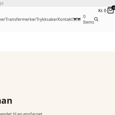
ge
0
Kr.
0
0
ner
Transfermerker
Trykksaker
Kontakt
Items
man
eendet til en ensfarget