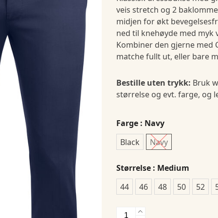
veis stretch og 2 baklomme
midjen for økt bevegelsesfr
ned til knehøyde med myk v
Kombiner den gjerne med Cl
matche fullt ut, eller bare 
Bestille uten trykk:
Bruk w
størrelse og evt. farge, og 
Farge
: Navy
Black
Navy
Størrelse
: Medium
44
46
48
50
52
JH&F