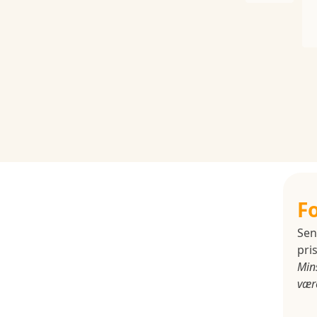
F
Sen
pris
Min
være