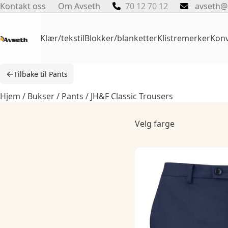
Skip
Kontakt oss
Om Avseth
70 12 70 12
avseth@
to
content
Klær/tekstil
Blokker/blanketter
Klistremerker
Konv
←
Tilbake til Pants
Hjem
/
Bukser
/
Pants
/ JH&F Classic Trousers
Velg farge