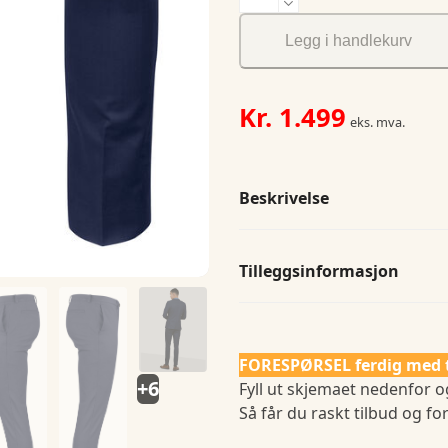
Classic
Trousers
Legg i handlekurv
antall
Kr.
1.499
eks. mva.
Beskrivelse
Tilleggsinformasjon
FORESPØRSEL ferdig med 
+6
Fyll ut skjemaet nedenfor og
Så får du raskt tilbud og for