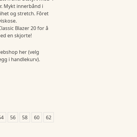
r. Mykt innerbånd i
ihet og stretch. Fôret
iskose.
assic Blazer 20 for å
med en skjorte!
ebshop her (velg
legg i handlekurv).
54
56
58
60
62