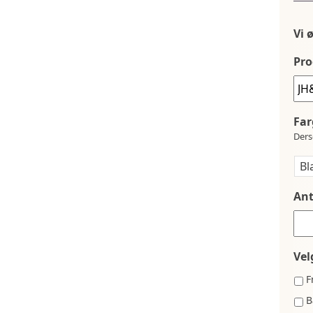
Vi 
Pro
Far
Ders
Ant
Vel
F
B