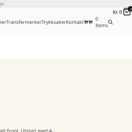
ge
0
Kr.
0
0
ner
Transfermerker
Trykksaker
Kontakt
Items
tt front. Utstyrt med 4-