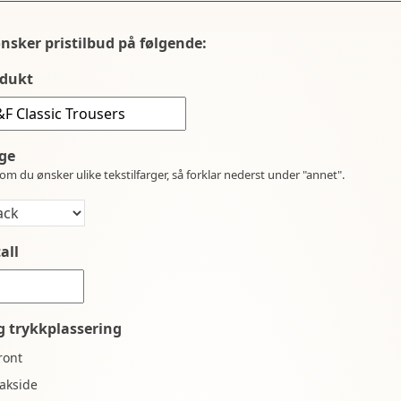
ønsker pristilbud på følgende:
dukt
ge
om du ønsker ulike tekstilfarger, så forklar nederst under "annet".
all
g trykkplassering
ront
akside