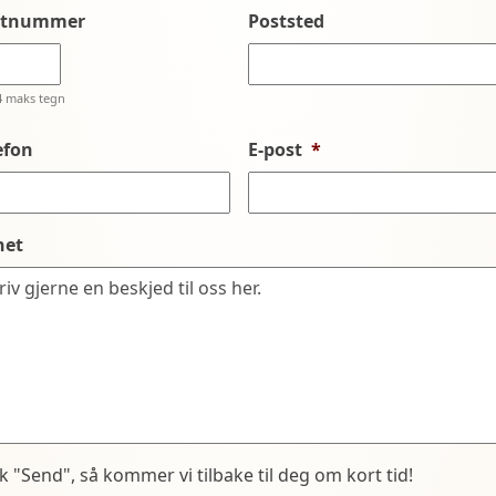
stnummer
Poststed
4 maks tegn
efon
E-post
*
net
kk "Send", så kommer vi tilbake til deg om kort tid!