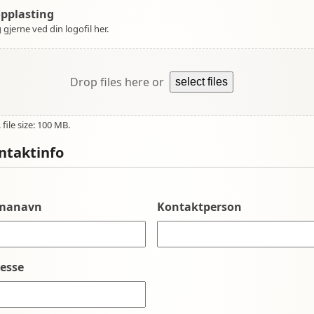
opplasting
 gjerne ved din logofil her.
Drop files here or
select files
file size: 100 MB.
ntaktinfo
rmanavn
Kontaktperson
esse