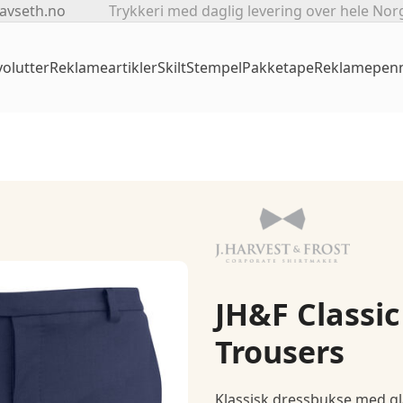
avseth.no
Trykkeri med daglig levering over hele Nor
olutter
Reklameartikler
Skilt
Stempel
Pakketape
Reklamepen
JH&F Classic
Trousers
Klassisk dressbukse med gla