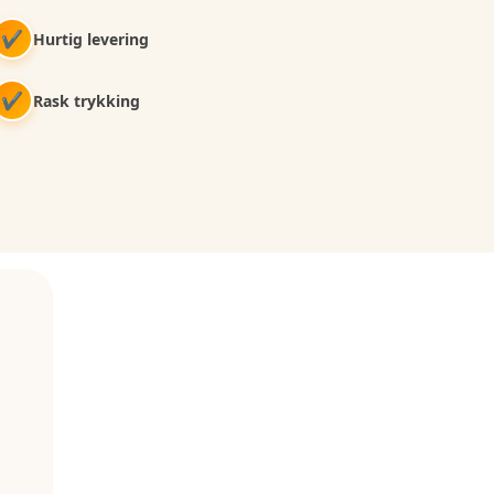
✔
Hurtig levering
✔
Rask trykking