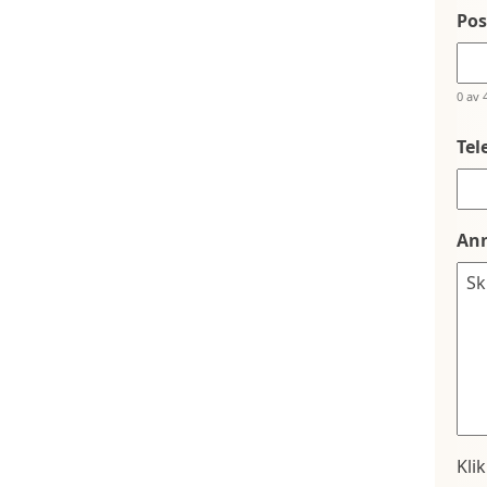
Po
0 av 
Tel
An
Kli