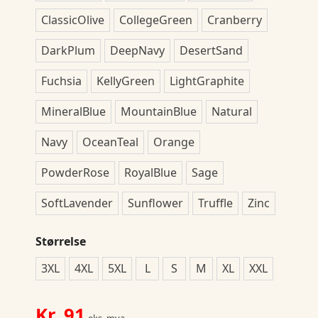
ClassicOlive
CollegeGreen
Cranberry
DarkPlum
DeepNavy
DesertSand
Fuchsia
KellyGreen
LightGraphite
MineralBlue
MountainBlue
Natural
Navy
OceanTeal
Orange
PowderRose
RoyalBlue
Sage
SoftLavender
Sunflower
Truffle
Zinc
Størrelse
3XL
4XL
5XL
L
S
M
XL
XXL
Kr.
91
eks. mva.