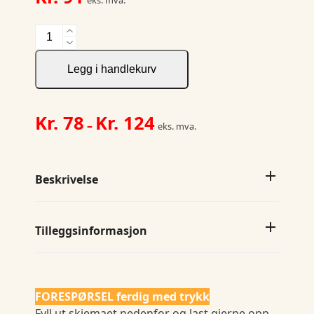
Iconic195
T
antall
Legg i handlekurv
Prisområde:
Kr.
78
Kr.
124
–
eks. mva.
Kr. 78
til
Kr. 124
Beskrivelse
Tilleggsinformasjon
FORESPØRSEL ferdig med trykk
Fyll ut skjemaet nedenfor og last gjerne opp