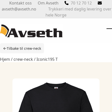
Skip
Kontakt oss
Om Avseth
70 12 70 12
to
avseth@avseth.no
Trykkeri med daglig levering over
content
hele Norge
O
Cl
m
m
←
Tilbake til crew-neck
m
m
Hjem
/
crew-neck
/ Iconic195 T