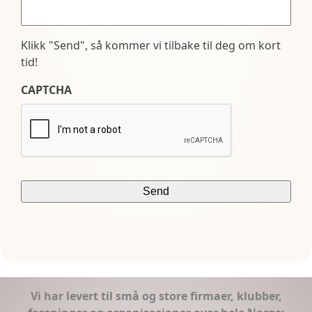
Klikk "Send", så kommer vi tilbake til deg om kort
tid!
CAPTCHA
Vi har levert til små og store firmaer, klubber,