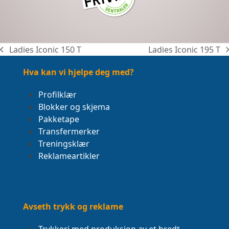
Ladies Iconic 150 T
Ladies Iconic 195 T
previous
next
post:
post:
Hva kan vi hjelpe deg med?
Profilklær
Blokker og skjema
Pakketape
Transfermerker
Treningsklær
Reklameartikler
Avseth trykk og reklame
Trykkeri med produksjon av et bredt