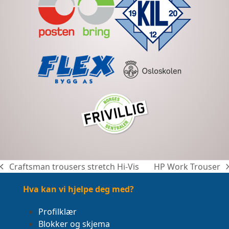
Craftsman trousers stretch Hi-Vis
HP Work Trouser
previous
next
post:
post:
Hva kan vi hjelpe deg med?
Profilklær
Blokker og skjema