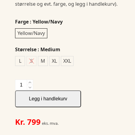
størrelse og evt. farge, og legg i handlekurv).
Farge
: Yellow/Navy
Yellow/Navy
Størrelse
: Medium
L
S
M
XL
XXL
HV
Regnbukse
antall
Legg i handlekurv
Kr.
799
eks. mva.