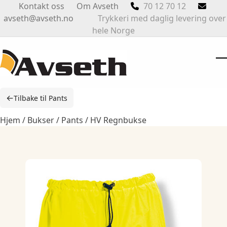
Skip
Kontakt oss
Om Avseth
70 12 70 12
to
avseth@avseth.no
Trykkeri med daglig levering over
content
hele Norge
O
Cl
m
m
←
Tilbake til Pants
m
m
Hjem
/
Bukser
/
Pants
/ HV Regnbukse