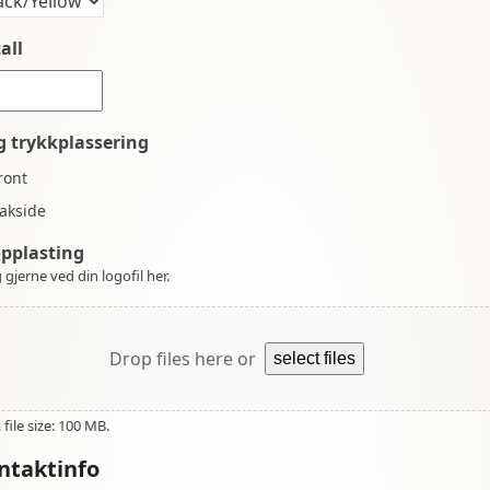
all
g trykkplassering
ront
akside
opplasting
 gjerne ved din logofil her.
Drop files here or
select files
file size: 100 MB.
ntaktinfo