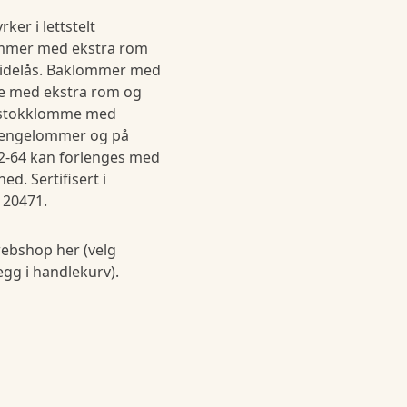
ker i lettstelt
ommer med ekstra rom
lidelås. Baklommer med
me med ekstra rom og
estokklomme med
 hengelommer og på
2-64 kan forlenges med
ed. Sertifisert i
 20471.
ebshop her (velg
legg i handlekurv).