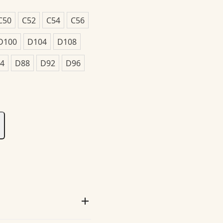
C50
C52
C54
C56
D100
D104
D108
4
D88
D92
D96