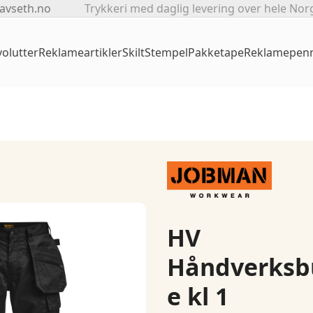
avseth.no
Trykkeri med daglig levering over hele Nor
olutter
Reklameartikler
Skilt
Stempel
Pakketape
Reklamepen
HV
Håndverksb
e kl 1