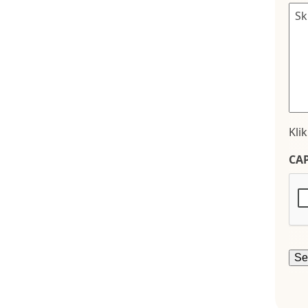
Kli
CA