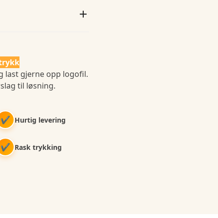
trykk
 last gjerne opp logofil.
slag til løsning.
✔
Hurtig levering
✔
Rask trykking