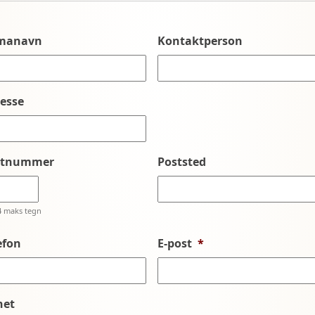
rmanavn
Kontaktperson
esse
stnummer
Poststed
4 maks tegn
efon
E-post
*
net