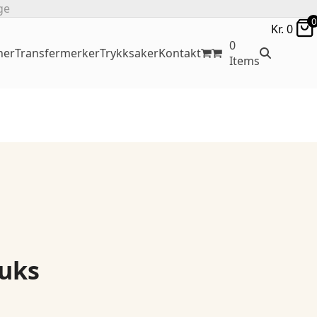
ge
0
Kr.
0
0
ner
Transfermerker
Trykksaker
Kontakt
Items
uks