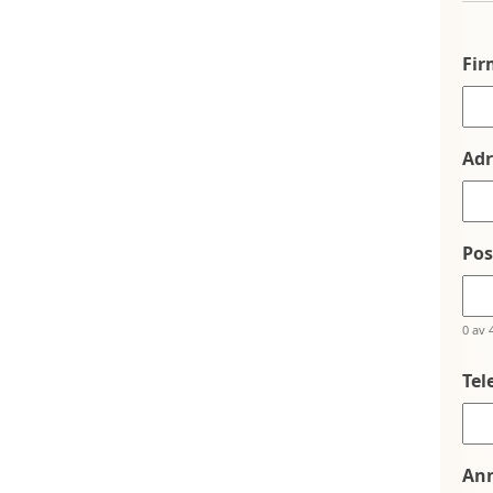
Fi
Adr
Po
0 av 
Tel
An