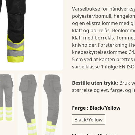
Varselbukse for håndverksyr
polyester/bomull, hengel
og en ekstra lomme med g
klaff og borrelås. Benlom
klaff med borrelås. Tomm
knivholder. Forsterkning i
knebeskyttelseslommer. C4
5 cm ved at kanten brettes n
varselklasse 1 ifølge EN ISO
Bestille uten trykk:
Bruk w
størrelse og evt. farge, og 
Farge
: Black/Yellow
Black/Yellow