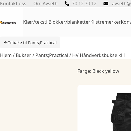
Skip
Kontakt oss
Om Avseth
70 12 70 12
avseth@
to
content
Klær/tekstil
Blokker/blanketter
Klistremerker
Konv
←
Tilbake til Pants;Practical
Hjem
/
Bukser
/
Pants;Practical
/ HV Håndverksbukse kl 1
Farge: Black yellow