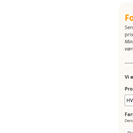
F
Sen
pris
Min
være
Vi 
Pro
Far
Ders