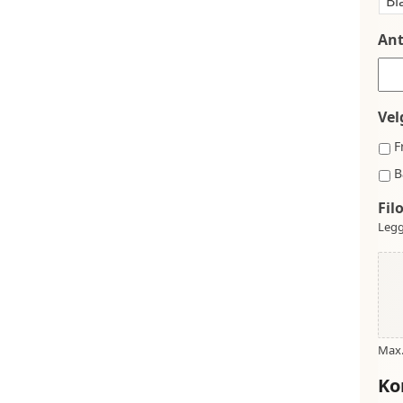
Ant
Vel
F
B
Fil
Legg
Max. 
Ko