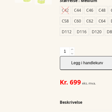
Størrelse
: Medium
C42
C44
C46
C48
C58
C60
C62
C64
D112
D116
D120
D8
HV
Håndverksbukse
kl
Legg i handlekurv
1
antall
Kr.
699
eks. mva.
Beskrivelse