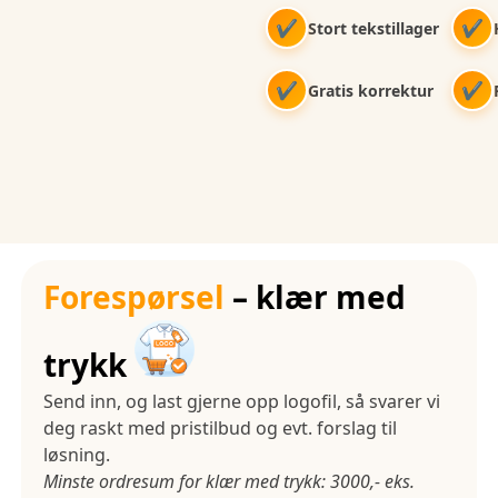
✔
✔
Stort tekstillager
✔
✔
Gratis korrektur
Forespørsel
– klær med
trykk
Send inn, og last gjerne opp logofil, så svarer vi
deg raskt med pristilbud og evt. forslag til
løsning.
Minste ordresum for klær med trykk: 3000,- eks.