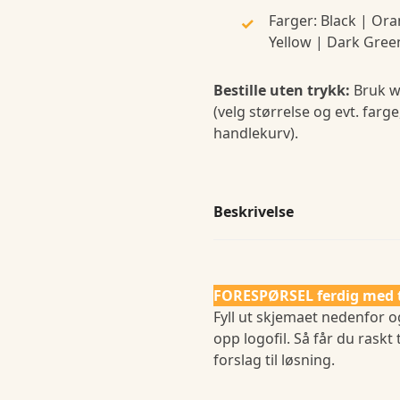
Farger: Black | Ora
Yellow | Dark Gree
Bestille uten trykk:
Bruk w
(velg størrelse og evt. farge
handlekurv).
Beskrivelse
FORESPØRSEL ferdig med 
Fyll ut skjemaet nedenfor o
opp logofil. Så får du raskt 
forslag til løsning.