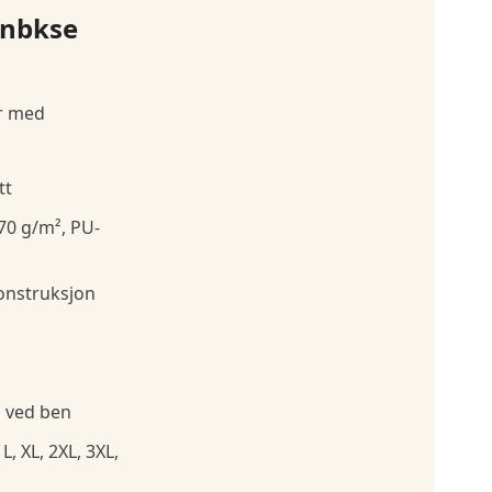
gnbkse
r med
tt
70 g/m², PU-
konstruksjon
 ved ben
 L, XL, 2XL, 3XL,