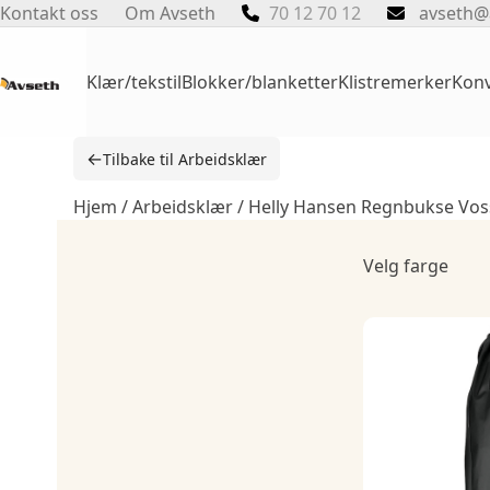
Skip
Kontakt oss
Om Avseth
70 12 70 12
avseth@
to
content
Klær/tekstil
Blokker/blanketter
Klistremerker
Konv
←
Tilbake til Arbeidsklær
Hjem
/
Arbeidsklær
/ Helly Hansen Regnbukse Vos
Velg farge