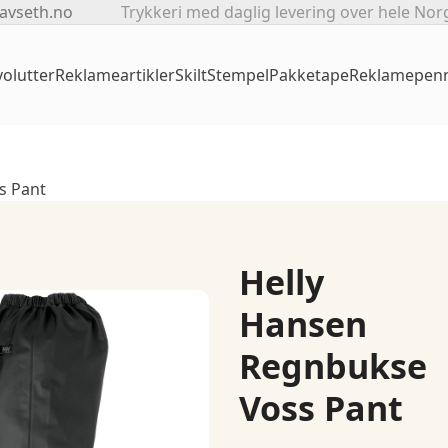
avseth.no
Trykkeri med daglig levering over hele Nor
olutter
Reklameartikler
Skilt
Stempel
Pakketape
Reklamepen
s Pant
Helly
Hansen
Regnbukse
Voss Pant