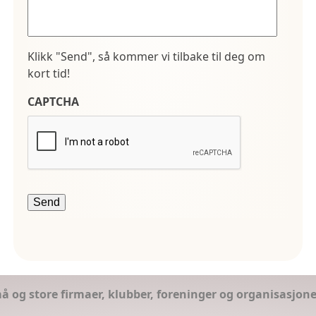
Klikk "Send", så kommer vi tilbake til deg om
kort tid!
CAPTCHA
små og store firmaer, klubber, foreninger og organisasjon