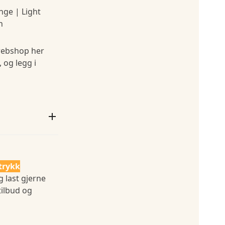
nge | Light
n
ebshop her
, og legg i
trykk
g last gjerne
tilbud og