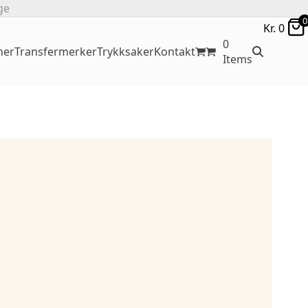
ge
0
Kr.
0
0
ner
Transfermerker
Trykksaker
Kontakt
Items