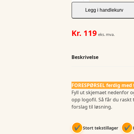
of
the
Legg i handlekurv
Loom
Performance
T
Kr.
119
eks. mva.
antall
Beskrivelse
FORESPØRSEL ferdig med 
Fyll ut skjemaet nedenfor o
opp logofil. Så får du raskt 
forslag til løsning.
✔
✔
Stort tekstillager