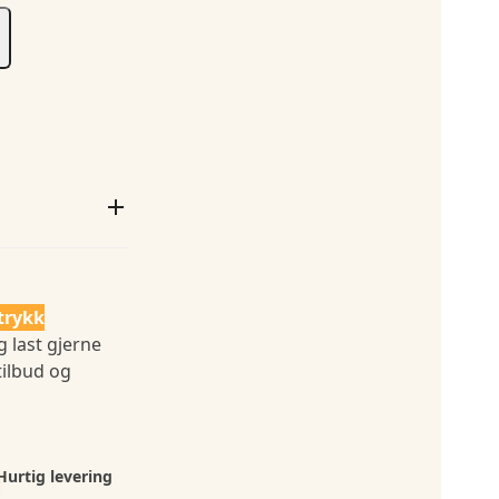
trykk
g last gjerne
tilbud og
Hurtig levering