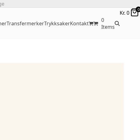
ge
0
Kr.
0
0
ner
Transfermerker
Trykksaker
Kontakt
Items