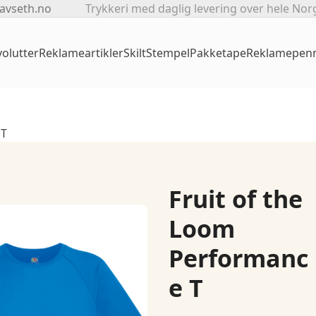
avseth.no
Trykkeri med daglig levering over hele Nor
olutter
Reklameartikler
Skilt
Stempel
Pakketape
Reklamepen
 T
Fruit of the
Loom
Performanc
e T