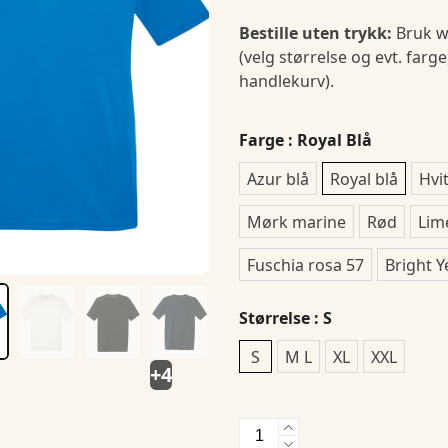
Bestille uten trykk:
Bruk w
(velg størrelse og evt. farge
handlekurv).
Farge
: Royal Blå
Azur blå
Royal blå
Hvi
Mørk marine
Rød
Lim
Fuschia rosa 57
Bright Y
Størrelse
: S
S
M L
XL
XXL
+4
Fruit