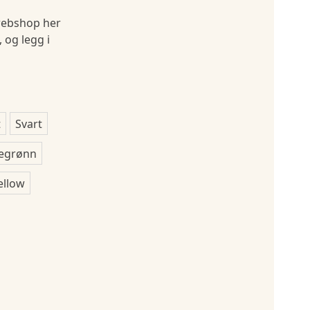
ebshop her
, og legg i
t
Svart
egrønn
ellow