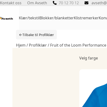
Skip
Kontakt oss
Om Avseth
70 12 70 12
avseth@
to
content
Klær/tekstil
Blokker/blanketter
Klistremerker
Konv
←
Tilbake til Profilklær
Hjem
/
Profilklær
/ Fruit of the Loom Performance
Velg farge