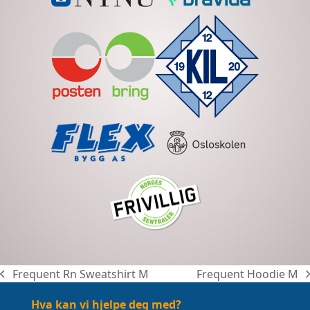
Frequent Rn Sweatshirt M
Frequent Hoodie M
previous
next
post:
post:
Hva kan vi hjelpe deg med?