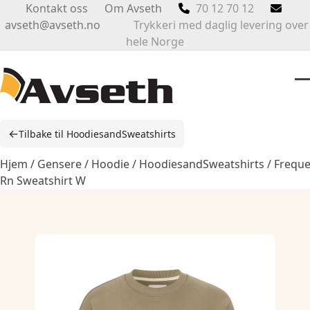
Skip
Kontakt oss
Om Avseth
70 12 70 12
to
avseth@avseth.no
Trykkeri med daglig levering over
content
hele Norge
O
Cl
m
m
←
Tilbake til HoodiesandSweatshirts
m
m
Hjem
/
Gensere
/
Hoodie
/
HoodiesandSweatshirts
/ Frequ
Rn Sweatshirt W