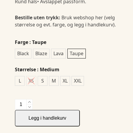
Rund hals• Avslappet passform.
Bestille uten trykk:
Bruk webshop her (velg
størrelse og evt. farge, og legg i handlekurv).
Farge
: Taupe
Black
Blaze
Lava
Taupe
Størrelse
: Medium
L
XS
S
M
XL
XXL
Frequent
Rn
Sweatshirt
Legg i handlekurv
W
antall