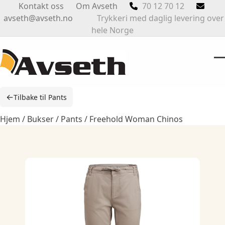
Skip
Kontakt oss
Om Avseth
70 12 70 12
to
avseth@avseth.no
Trykkeri med daglig levering over
content
hele Norge
O
Cl
m
m
←
Tilbake til Pants
m
m
Hjem
/
Bukser
/
Pants
/ Freehold Woman Chinos