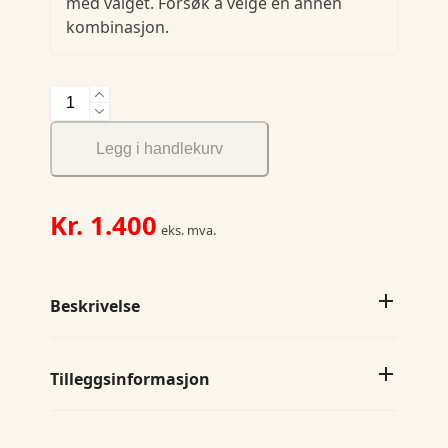
med valget. Forsøk å velge en annen
kombinasjon.
Freehold
Woman
Chinos
Legg i handlekurv
antall
Kr.
1.400
eks. mva.
Beskrivelse
Tilleggsinformasjon