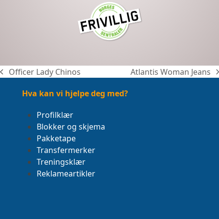
Officer Lady Chinos
Atlantis Woman Jeans
previous
next
post:
post:
Hva kan vi hjelpe deg med?
Profilklær
Blokker og skjema
Pakketape
Transfermerker
Treningsklær
Reklameartikler