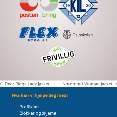
Deer Ridge Lady Jacket
Nordmont Woman Jacket
previous
next
post:
post:
Hva kan vi hjelpe deg med?
Profilklær
Blokker og skjema