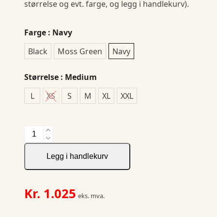
størrelse og evt. farge, og legg i handlekurv).
Farge
: Navy
Black
Moss Green
Navy
Størrelse
: Medium
L
XS
S
M
XL
XXL
Franklin
Woman
Jacket
Legg i handlekurv
antall
Kr.
1.025
eks. mva.