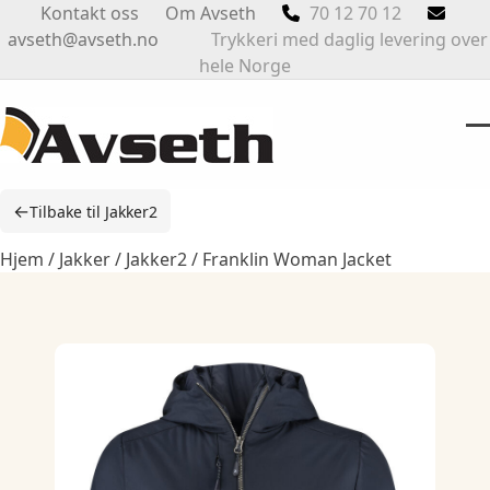
Skip
Kontakt oss
Om Avseth
70 12 70 12
to
avseth@avseth.no
Trykkeri med daglig levering over
content
hele Norge
O
Cl
m
m
←
Tilbake til Jakker2
m
m
Hjem
/
Jakker
/
Jakker2
/ Franklin Woman Jacket