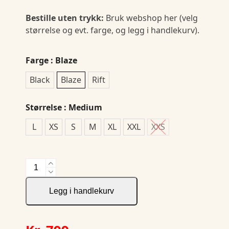
Bestille uten trykk:
Bruk webshop her (velg
størrelse og evt. farge, og legg i handlekurv).
Farge
: Blaze
Black
Blaze
Rift
Størrelse
: Medium
L
XS
S
M
XL
XXL
XXS
Core
Light
Padded
Legg i handlekurv
Vest
W
antall