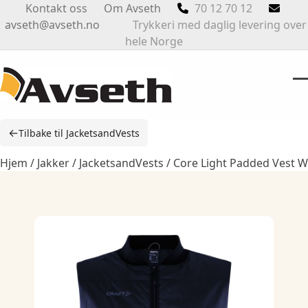
Skip
Kontakt oss
Om Avseth
70 12 70 12
to
avseth@avseth.no
Trykkeri med daglig levering over
content
hele Norge
O
Cl
m
m
←
Tilbake til JacketsandVests
m
m
Hjem
/
Jakker
/
JacketsandVests
/ Core Light Padded Vest W