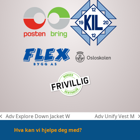
Adv Explore Down Jacket W
Adv Unify Vest M
previous
next
post:
post:
Hva kan vi hjelpe deg med?