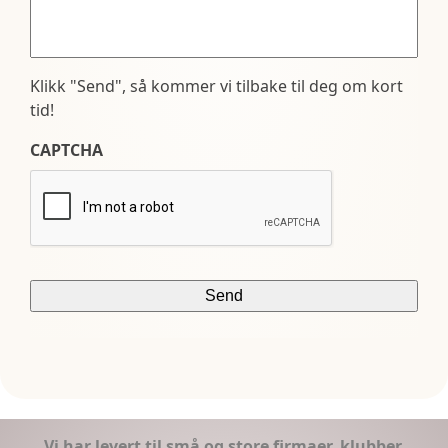
Klikk "Send", så kommer vi tilbake til deg om kort
tid!
CAPTCHA
Vi har levert til små og store firmaer, klubber,