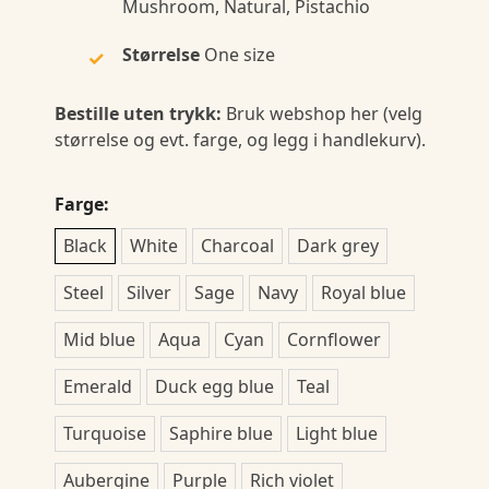
Mushroom, Natural, Pistachio
Størrelse
One size
Bestille uten trykk:
Bruk webshop her (velg
størrelse og evt. farge, og legg i handlekurv).
Farge:
Black
White
Charcoal
Dark grey
Steel
Silver
Sage
Navy
Royal blue
Mid blue
Aqua
Cyan
Cornflower
Emerald
Duck egg blue
Teal
Turquoise
Saphire blue
Light blue
Aubergine
Purple
Rich violet