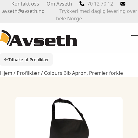
Skip
Kontakt oss
Om Avseth
70 12 70 12
to
avseth@avseth.no
Trykkeri med daglig levering over
content
hele Norge
O
Cl
m
m
←
Tilbake til Profilklær
m
m
Hjem
/
Profilklær
/ Colours Bib Apron, Premier forkle