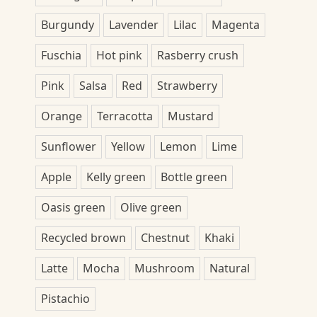
Burgundy
Lavender
Lilac
Magenta
Fuschia
Hot pink
Rasberry crush
Pink
Salsa
Red
Strawberry
Orange
Terracotta
Mustard
Sunflower
Yellow
Lemon
Lime
Apple
Kelly green
Bottle green
Oasis green
Olive green
Recycled brown
Chestnut
Khaki
Latte
Mocha
Mushroom
Natural
Pistachio