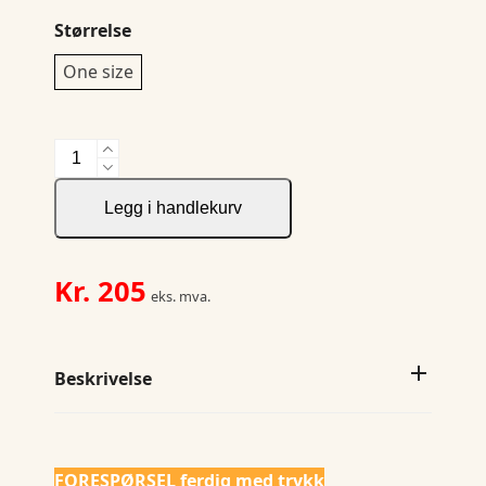
Størrelse
One size
Colours
Bib
Apron,
Legg i handlekurv
Premier
forkle
antall
Kr.
205
eks. mva.
Beskrivelse
FORESPØRSEL ferdig med trykk