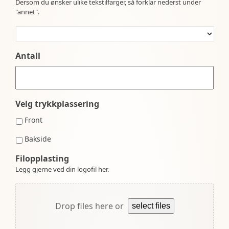
Dersom du ønsker ulike tekstilfarger, så forklar nederst under
"annet".
Antall
Velg trykkplassering
Front
Bakside
Filopplasting
Legg gjerne ved din logofil her.
Drop files here or
select files