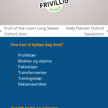
Fruit of the Loom Long Sleeve
Helly Hansen Oxford
previous
next
Oxford Shirt
Sweatshirt
post:
post:
Hva kan vi hjelpe deg med?
Profilklær
Blokker og skjema
Pakketape
Transfermerker
Treningsklær
Reklameartikler