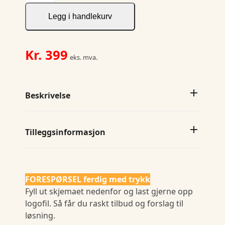
Relaxed
Ss
Legg i handlekurv
Tee
M
antall
Kr.
399
eks. mva.
Beskrivelse
Tilleggsinformasjon
FORESPØRSEL ferdig med trykk
Fyll ut skjemaet nedenfor og last gjerne opp
logofil. Så får du raskt tilbud og forslag til
løsning.