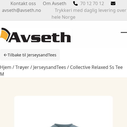
Skip
Kontakt oss
Om Avseth
70 12 70 12
to
avseth@avseth.no
Trykkeri med daglig levering over
content
hele Norge
O
Cl
m
m
←
Tilbake til JerseysandTees
m
m
Hjem
/
Trøyer
/
JerseysandTees
/ Collective Relaxed Ss Tee
M