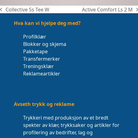
Collective Ss Tee W
Active Comfort Ls 2 M
previous
next
post:
post:
Hva kan vi hjelpe deg med?
Profilklær
Blokker og skjema
Pakketape
Transfermerker
Treningsklær
Reklameartikler
Avseth trykk og reklame
Trykkeri med produksjon av et bredt
spekter av klær, trykksaker og artikler for
profilering av bedrifter, lag og