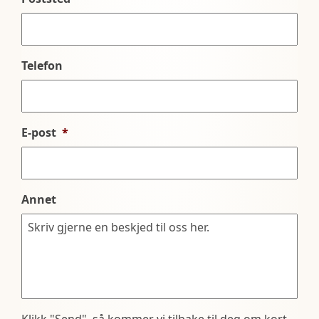
Telefon
E-post
*
Annet
Klikk "Send", så kommer vi tilbake til deg om kort