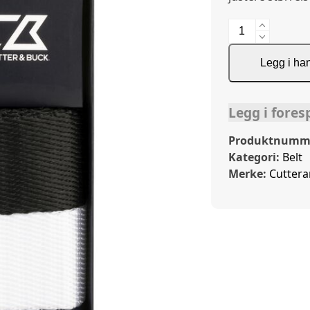
Bangor
3-
Pack
Legg i ha
Belt
antall
Legg i fores
Produktnumm
Kategori:
Belt
Merke:
Cutter