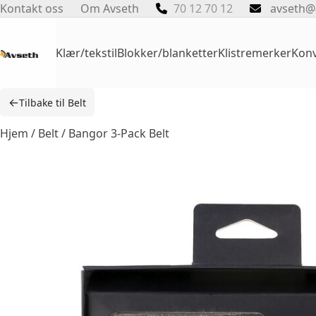
Skip
Kontakt oss
Om Avseth
70 12 70 12
avseth@
to
content
Klær/tekstil
Blokker/blanketter
Klistremerker
Konv
←
Tilbake til Belt
Hjem
/
Belt
/ Bangor 3-Pack Belt