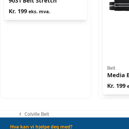
9031 Belt Stretch
Kr.
199
eks. mva.
Belt
Media B
Kr.
199
Colville Belt
previous
post:
Hva kan vi hjelpe deg med?