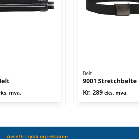
Belt
elt
9001 Stretchbelte
Kr.
289
eks. mva.
eks. mva.
Avseth trykk og reklame