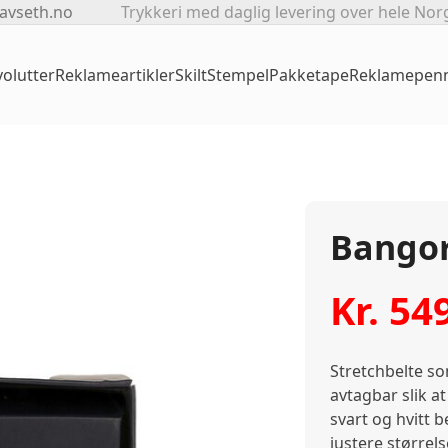
avseth.no
Trykkeri med daglig levering over hele Nor
olutter
Reklameartikler
Skilt
Stempel
Pakketape
Reklamepen
Bangor
Kr.
54
Stretchbelte so
avtagbar slik a
svart og hvitt 
justere størrel