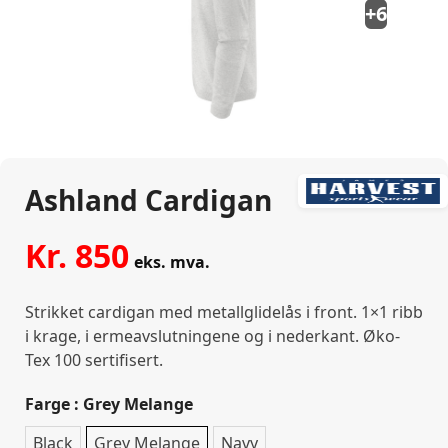
+6
Ashland Cardigan
Kr.
850
eks. mva.
Strikket cardigan med metallglidelås i front. 1×1 ribb
i krage, i ermeavslutningene og i nederkant. Øko-
Tex 100 sertifisert.
Farge
: Grey Melange
Black
Grey Melange
Navy