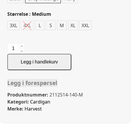
Størrelse
: Medium
3XL
4XL
L
S
M
XL
XXL
Ashland
Cardigan
antall
Legg i handlekurv
Legg i forespørsel
Produktnummer:
2112514-140-M
Kategori:
Cardigan
Merke:
Harvest