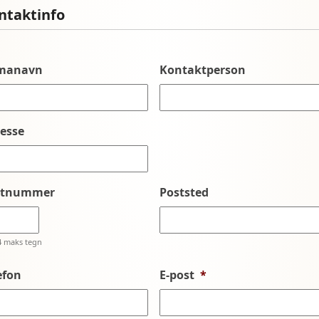
ntaktinfo
rmanavn
Kontaktperson
esse
stnummer
Poststed
4 maks tegn
efon
E-post
*