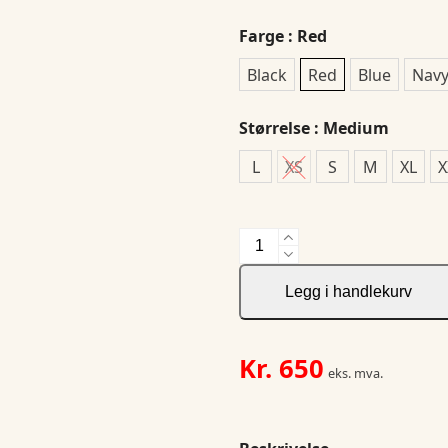
Farge
: Red
Black
Red
Blue
Nav
Størrelse
: Medium
L
XS
S
M
XL
X
Arches
Vest
Woman
Legg i handlekurv
antall
Kr.
650
eks. mva.