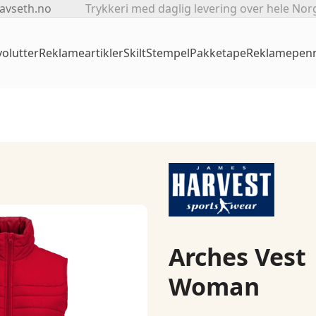
avseth.no
Trykkeri med daglig levering over hele Nor
olutter
Reklameartikler
Skilt
Stempel
Pakketape
Reklamepen
Arches Vest
Woman