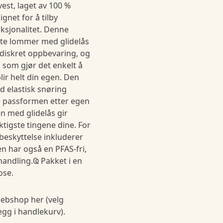
vest, laget av 100 %
ignet for å tilby
ksjonalitet. Denne
te lommer med glidelås
 diskret oppbevaring, og
 som gjør det enkelt å
blir helt din egen. Den
 elastisk snøring
re passformen etter egen
 med glidelås gir
ktigste tingene dine. For
eskyttelse inkluderer
n har også en PFAS-fri,
andling.Ҩ Pakket i en
ose.
ebshop her (velg
legg i handlekurv).