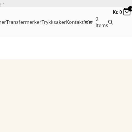
ge
0
Kr.
0
0
ner
Transfermerker
Trykksaker
Kontakt
Items