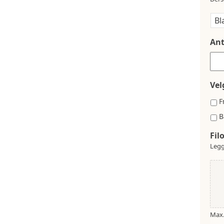
Ant
Vel
F
B
Fil
Legg
Max. 