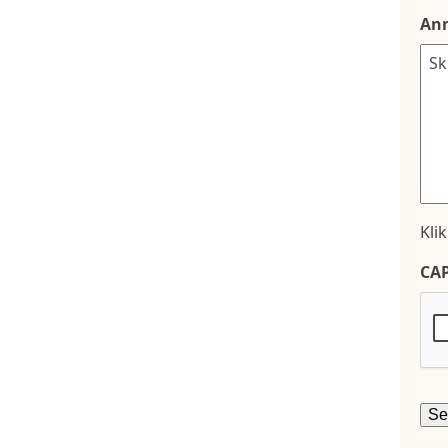
An
Kli
CA