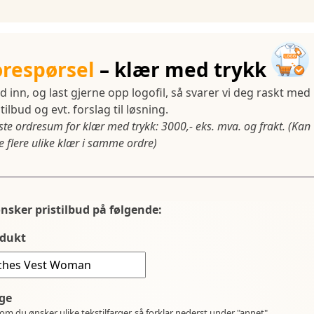
orespørsel
– klær med trykk
d inn, og last gjerne opp logofil, så svarer vi deg raskt med
tilbud og evt. forslag til løsning.
ste ordresum for klær med trykk: 3000,- eks. mva. og frakt. (Kan
 flere ulike klær i samme ordre)
ønsker pristilbud på følgende:
dukt
ge
om du ønsker ulike tekstilfarger, så forklar nederst under "annet".