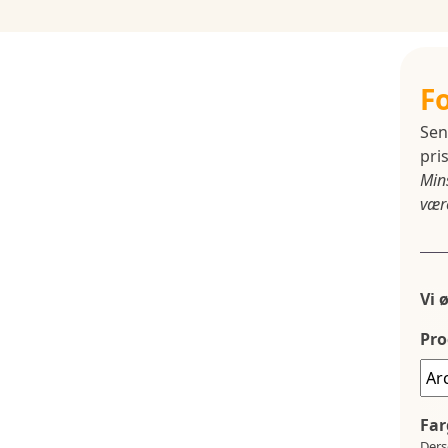
F
Sen
pris
Min
være
Vi 
Pro
Far
Ders