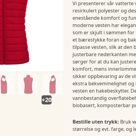
Vi presenterer vår vatterte 
resirkulert polyester og des
enestående komfort og fun
moderne vesten har elegan
som er skjult i sømmen for
et bærestykke foran og bak
tilpasse vesten, slik at den 
justerbare nederkanten med
sørger for at du kan juste
komfort, mens innerlommen
sikker oppbevaring av de vi
ekstra bekvemmelighet og b
vesten en hakebeskytter. De
vannbestandig overflatebeh
+20
biobasert, komposterbar p
Bestille uten trykk:
Bruk w
størrelse og evt. farge, og 