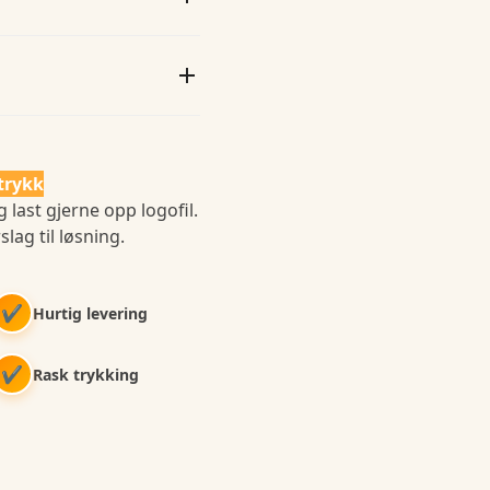
trykk
 last gjerne opp logofil.
slag til løsning.
✔
Hurtig levering
✔
Rask trykking