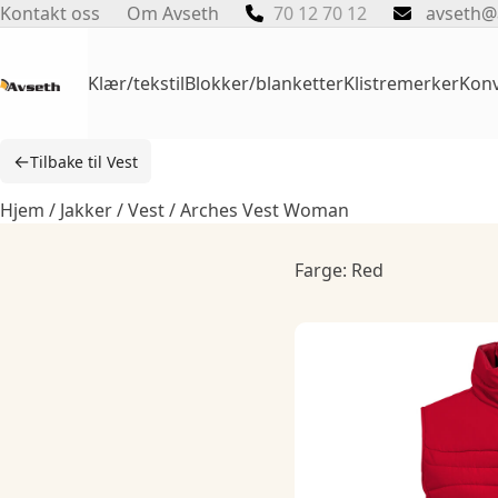
Skip
Kontakt oss
Om Avseth
70 12 70 12
avseth@
to
content
Klær/tekstil
Blokker/blanketter
Klistremerker
Konv
←
Tilbake til Vest
Hjem
/
Jakker
/
Vest
/ Arches Vest Woman
Farge: Red