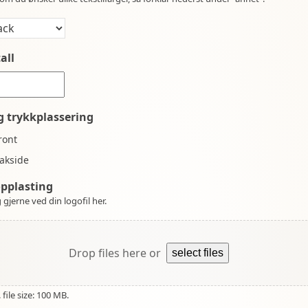
all
g trykkplassering
ront
akside
opplasting
 gjerne ved din logofil her.
Drop files here or
select files
file size: 100 MB.