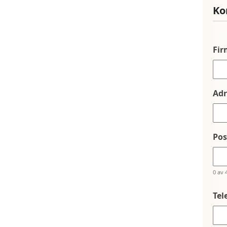
Ko
Fi
Adr
Po
0 av 
Tel