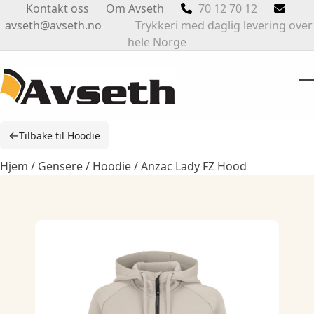
Skip
Kontakt oss
Om Avseth
70 12 70 12
to
avseth@avseth.no
Trykkeri med daglig levering over
content
hele Norge
O
Cl
m
m
←
Tilbake til Hoodie
m
m
Hjem
/
Gensere
/
Hoodie
/ Anzac Lady FZ Hood