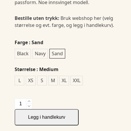
passform. Noe innsvinget modell.
Bestille uten trykk:
Bruk webshop her (velg
størrelse og evt. farge, og legg i handlekurv).
Farge
: Sand
Black
Navy
Sand
Størrelse
: Medium
L
XS
S
M
XL
XXL
Anzac
Lady
FZ
Legg i handlekurv
Hood
antall