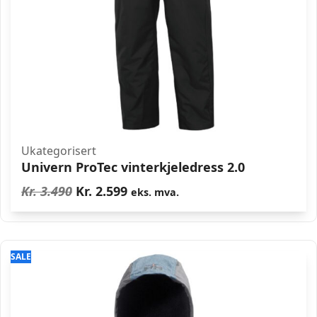
Ukategorisert
Univern ProTec vinterkjeledress 2.0
Opprinnelig
Nåværende
Kr.
3.490
Kr.
2.599
eks. mva.
pris
pris
var:
er:
Kr. 3.490.
Kr. 2.599.
SALE