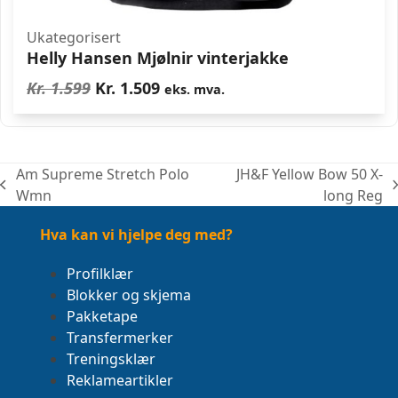
Ukategorisert
Helly Hansen Mjølnir vinterjakke
Opprinnelig
Nåværende
Kr.
1.599
Kr.
1.509
eks. mva.
pris
pris
var:
er:
Kr. 1.599.
Kr. 1.509.
Am Supreme Stretch Polo
JH&F Yellow Bow 50 X-
previous
next
Wmn
long Reg
post:
post:
Hva kan vi hjelpe deg med?
Profilklær
Blokker og skjema
Pakketape
Transfermerker
Treningsklær
Reklameartikler