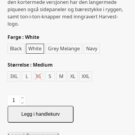
den kortermede versjonen har den langermede
piqueen også sidepaneler og bærestykke i ryggen,
samt ton-i-ton-knapper med inngravert Harvest-
logo.
Farge
: White
Black
White
Grey Melange
Navy
Størrelse
: Medium
3XL
L
XS
S
M
XL
XXL
American
Supreme
Polo
Legg i handlekurv
LS
Wmn
antall