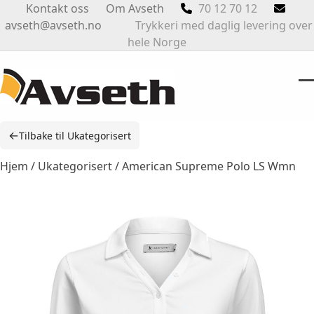
Skip
Kontakt oss
Om Avseth
70 12 70 12
to
avseth@avseth.no
Trykkeri med daglig levering over
content
hele Norge
O
Cl
m
m
←
Tilbake til Ukategorisert
m
m
Hjem
/
Ukategorisert
/ American Supreme Polo LS Wmn