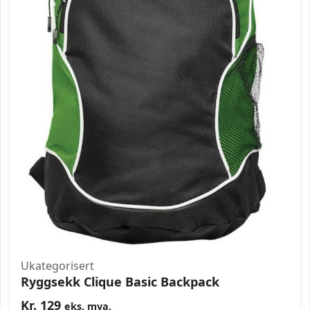
Ukategorisert
Ryggsekk Clique Basic Backpack
Kr.
129
eks. mva.