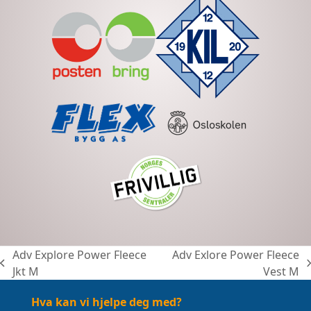
Adv Explore Power Fleece
Adv Exlore Power Fleece
previous
next
Jkt M
Vest M
post:
post:
Hva kan vi hjelpe deg med?