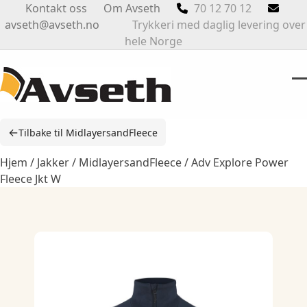
Skip
Kontakt oss
Om Avseth
70 12 70 12
to
avseth@avseth.no
Trykkeri med daglig levering over
content
hele Norge
O
Cl
m
m
←
Tilbake til MidlayersandFleece
m
m
Hjem
/
Jakker
/
MidlayersandFleece
/ Adv Explore Power
Fleece Jkt W