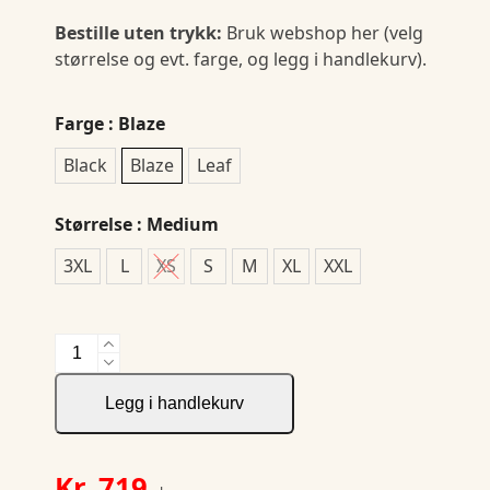
Bestille uten trykk:
Bruk webshop her (velg
størrelse og evt. farge, og legg i handlekurv).
Farge
: Blaze
Black
Blaze
Leaf
Størrelse
: Medium
3XL
L
XS
S
M
XL
XXL
Adv
Explore
Power
Legg i handlekurv
Fleece
Jkt
W
Kr.
719