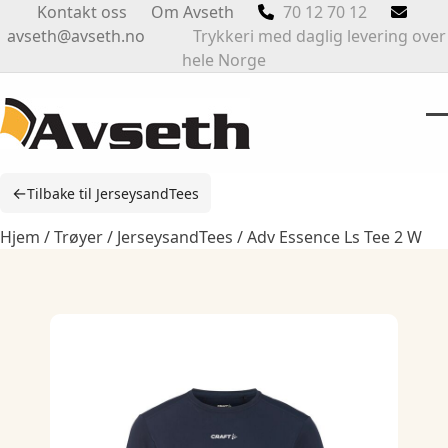
Skip
Kontakt oss
Om Avseth
70 12 70 12
to
avseth@avseth.no
Trykkeri med daglig levering over
content
hele Norge
O
Cl
m
m
←
Tilbake til JerseysandTees
m
m
Hjem
/
Trøyer
/
JerseysandTees
/ Adv Essence Ls Tee 2 W