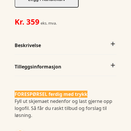
Tee
2
W
Kr.
359
eks. mva.
antall
Beskrivelse
Tilleggsinformasjon
FORESPØRSEL ferdig med trykk
Fyll ut skjemaet nedenfor og last gjerne opp
logofil. Så får du raskt tilbud og forslag til
løsning.