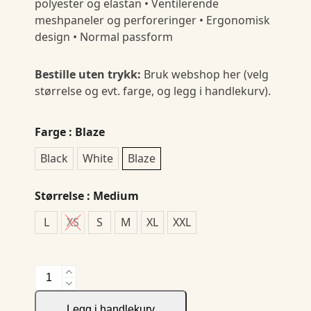
polyester og elastan • Ventilerende
meshpaneler og perforeringer • Ergonomisk
design • Normal passform
Bestille uten trykk:
Bruk webshop her (velg
størrelse og evt. farge, og legg i handlekurv).
Farge
: Blaze
Black
White
Blaze
Størrelse
: Medium
L
XS
S
M
XL
XXL
Adv
Essence
Ls
Legg i handlekurv