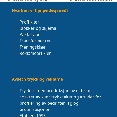
previous
next
post:
post:
Hva kan vi hjelpe deg med?
Profilklær
Blokker og skjema
Pakketape
Transfermerker
Treningsklær
Reklameartikler
Avseth trykk og reklame
Trykkeri med produksjon av et bredt
spekter av klær, trykksaker og artikler for
profilering av bedrifter, lag og
organisasjoner
Etablert 1993