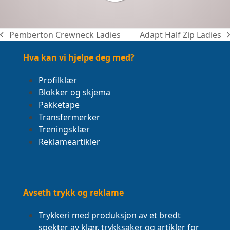
Pemberton Crewneck Ladies
Adapt Half Zip Ladies
previous
next
post:
post:
Hva kan vi hjelpe deg med?
Profilklær
Blokker og skjema
Pakketape
Transfermerker
Treningsklær
Reklameartikler
Avseth trykk og reklame
Trykkeri med produksjon av et bredt
spekter av klær, trykksaker og artikler for