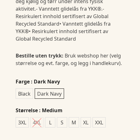
deg kjølig og tørr under intens fysisk
aktivitet.- Vanntett glidelås fra YKK®.-
Resirkulert innhold sertifisert av Global
Recycled Standard• Vanntett glidelås fra
YKK®• Resirkulert innhold sertifisert av
Global Recycled Standard
Bestille uten trykk:
Bruk webshop her (velg
størrelse og evt. farge, og legg i handlekurv).
Farge
: Dark Navy
Black
Dark Navy
Størrelse
: Medium
3XL
4XL
L
S
M
XL
XXL