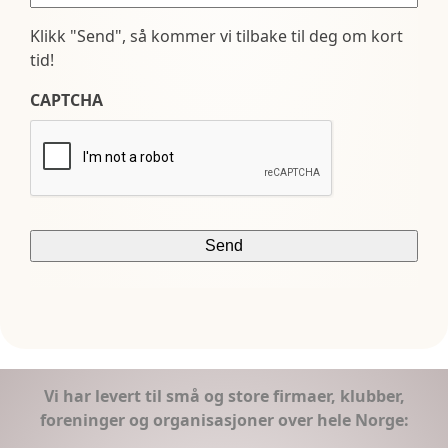
Klikk "Send", så kommer vi tilbake til deg om kort
tid!
CAPTCHA
Vi har levert til små og store firmaer, klubber,
foreninger og organisasjoner over hele Norge: