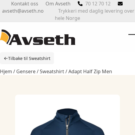
Skip
Kontakt oss
Om Avseth
70 12 70 12
to
avseth@avseth.no
Trykkeri med daglig levering over
content
hele Norge
O
Cl
m
m
←
Tilbake til Sweatshirt
m
m
Hjem
/
Gensere
/
Sweatshirt
/ Adapt Half Zip Men