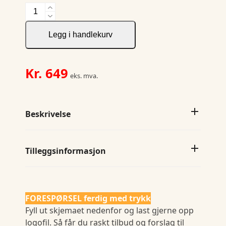
Adapt
Half
Zip
Legg i handlekurv
Men
antall
Kr.
649
eks. mva.
Beskrivelse
Tilleggsinformasjon
FORESPØRSEL ferdig med trykk
Fyll ut skjemaet nedenfor og last gjerne opp
logofil. Så får du raskt tilbud og forslag til