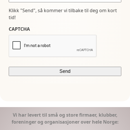
Klikk "Send", så kommer vi tilbake til deg om kort
tid!
CAPTCHA
Vi har levert til små og store firmaer, klubber,
foreninger og organisasjoner over hele Norge: