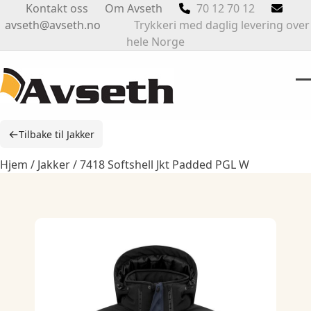
Skip
Kontakt oss
Om Avseth
70 12 70 12
to
avseth@avseth.no
Trykkeri med daglig levering over
content
hele Norge
O
Cl
m
m
←
Tilbake til Jakker
m
m
Hjem
/
Jakker
/ 7418 Softshell Jkt Padded PGL W