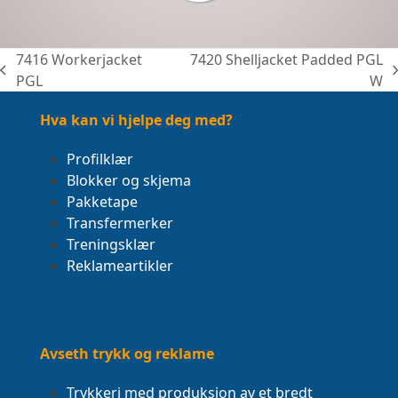
7416 Workerjacket
7420 Shelljacket Padded PGL
previous
next
PGL
W
post:
post:
Hva kan vi hjelpe deg med?
Profilklær
Blokker og skjema
Pakketape
Transfermerker
Treningsklær
Reklameartikler
Avseth trykk og reklame
Trykkeri med produksjon av et bredt