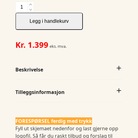
7418
Softshell
Jkt
Legg i handlekurv
Padded
PGL
W
Kr.
1.399
eks. mva.
antall
Beskrivelse
Tilleggsinformasjon
FORESPØRSEL ferdig med trykk
Fyll ut skjemaet nedenfor og last gjerne opp
logofil. Så får du raskt tilbud og forslag til