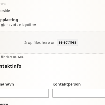
ront
akside
opplasting
 gjerne ved din logofil her.
Drop files here or
select files
file size: 100 MB.
ntaktinfo
rmanavn
Kontaktperson
esse