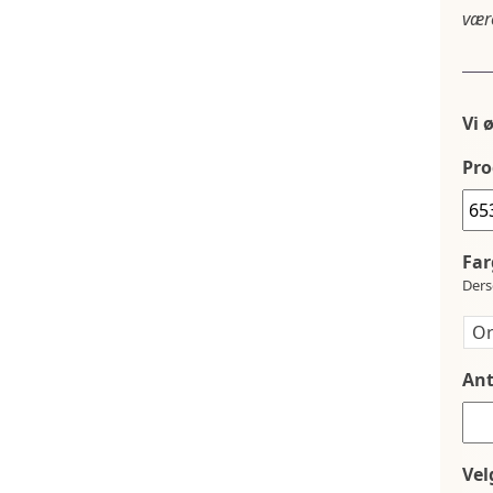
være
Vi 
Pro
Far
Ders
Ant
Vel