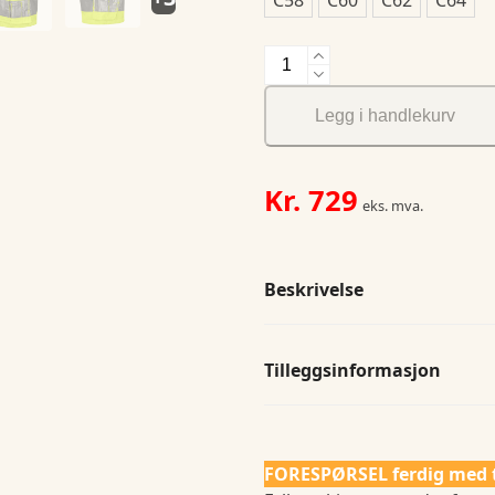
6535
Håndverksshorts
HV
Legg i handlekurv
antall
Kr.
729
eks. mva.
Beskrivelse
Tilleggsinformasjon
FORESPØRSEL ferdig med 