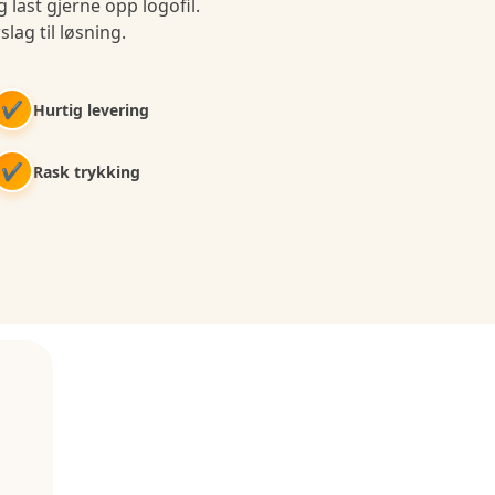
 last gjerne opp logofil.
slag til løsning.
✔
Hurtig levering
✔
Rask trykking