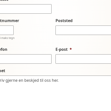
stnummer
Poststed
4 maks tegn
efon
E-post
*
net