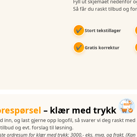
Fyll ut skjemaet nedenfor og
Så får du raskt tilbud og for
✔
Stort tekstillager
✔
Gratis korrektur
orespørsel
– klær med trykk
d inn, og last gjerne opp logofil, så svarer vi deg raskt med
tilbud og evt. forslag til løsning.
ste ordresum for klær med trykk: 3000,- eks. mva. og frakt. (Kan