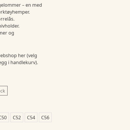
gelommer – en med
erktøyhemper.
rrelås.
vholder.
mer og
ebshop her (velg
legg i handlekurv).
ack
C50
C52
C54
C56