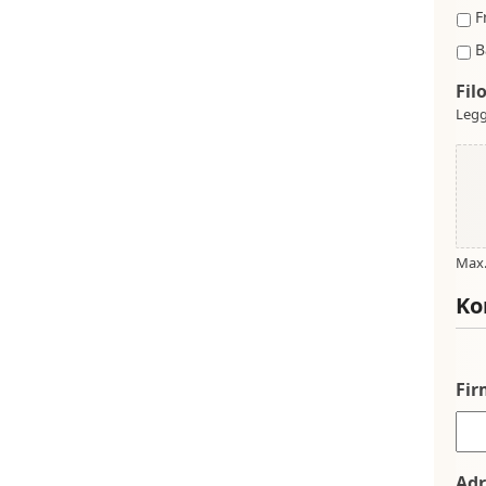
F
B
Fil
Legg
Max. 
Ko
Fi
Adr