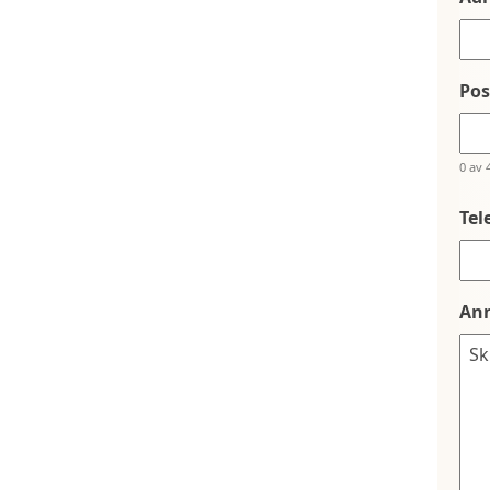
Po
0 av 
Tel
An