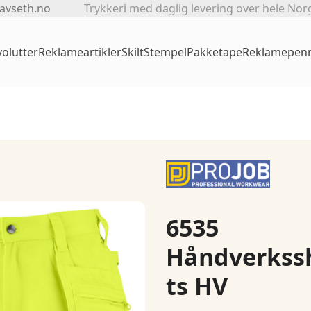
avseth.no
Trykkeri med daglig levering over hele Nor
olutter
Reklameartikler
Skilt
Stempel
Pakketape
Reklamepen
6535
Håndverkss
ts HV