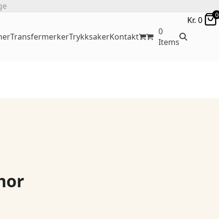
ge
0
Kr.
0
0
ner
Transfermerker
Trykksaker
Kontakt
Items
hor