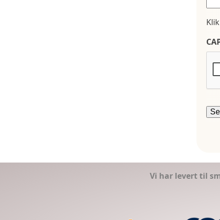
Kli
CA
Vi har levert til 