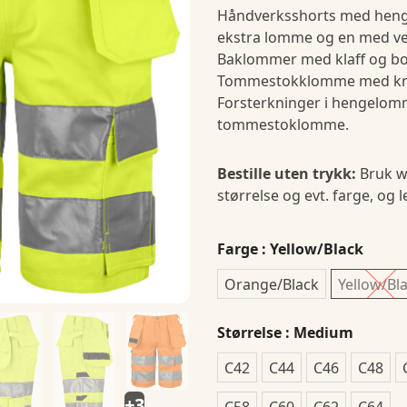
Håndverksshorts med hen
ekstra lomme og en med v
Baklommer med klaff og bo
Tommestokklomme med kni
Forsterkninger i hengelom
tommestoklomme.
Bestille uten trykk:
Bruk w
størrelse og evt. farge, og 
Farge
: Yellow/Black
Orange/Black
Yellow/Bl
Størrelse
: Medium
C42
C44
C46
C48
+3
C58
C60
C62
C64