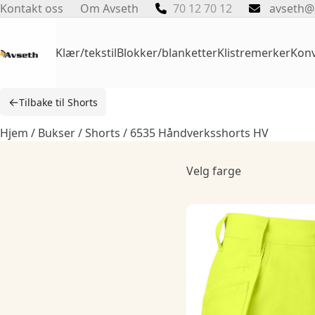
Skip
Kontakt oss
Om Avseth
70 12 70 12
avseth@
to
content
Klær/tekstil
Blokker/blanketter
Klistremerker
Konv
←
Tilbake til Shorts
Hjem
/
Bukser
/
Shorts
/ 6535 Håndverksshorts HV
Velg farge