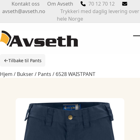
Skip
Kontakt oss
Om Avseth
70 12 70 12
to
avseth@avseth.no
Trykkeri med daglig levering over
content
hele Norge
O
Cl
m
m
←
Tilbake til Pants
m
m
Hjem
/
Bukser
/
Pants
/ 6528 WAISTPANT