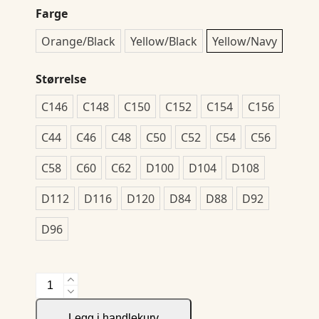
Farge
Orange/Black
Yellow/Black
Yellow/Navy
Størrelse
C146
C148
C150
C152
C154
C156
C44
C46
C48
C50
C52
C54
C56
C58
C60
C62
D100
D104
D108
D112
D116
D120
D84
D88
D92
D96
6528
WAISTPANT
antall
Legg i handlekurv