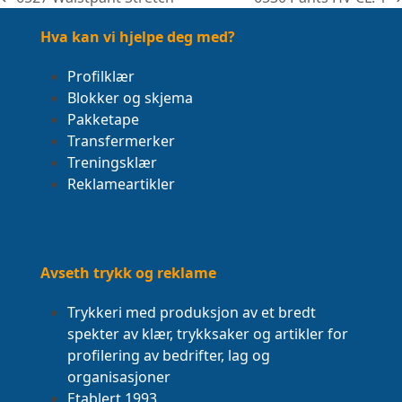
previous
next
post:
post:
Hva kan vi hjelpe deg med?
Profilklær
Blokker og skjema
Pakketape
Transfermerker
Treningsklær
Reklameartikler
Avseth trykk og reklame
Trykkeri med produksjon av et bredt
spekter av klær, trykksaker og artikler for
profilering av bedrifter, lag og
organisasjoner
Etablert 1993