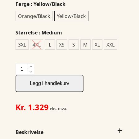
Farge
: Yellow/Black
Orange/Black
Yellow/Black
Størrelse
: Medium
3XL
4XL
L
XS
S
M
XL
XXL
6444
Foret
Jakke
Legg i handlekurv
HV
antall
Kr.
1.329
eks. mva.
Beskrivelse