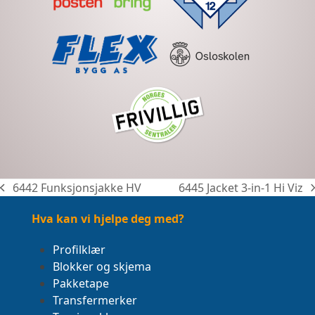
6442 Funksjonsjakke HV
6445 Jacket 3-in-1 Hi Viz
previous
next
post:
post:
Hva kan vi hjelpe deg med?
Profilklær
Blokker og skjema
Pakketape
Transfermerker