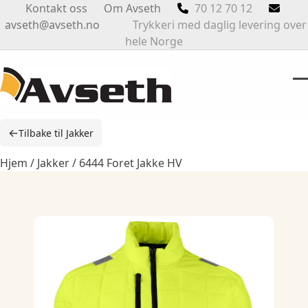
Skip
Kontakt oss
Om Avseth
70 12 70 12
to
avseth@avseth.no
Trykkeri med daglig levering over
content
hele Norge
O
Cl
m
m
←
Tilbake til Jakker
m
m
Hjem
/
Jakker
/ 6444 Foret Jakke HV