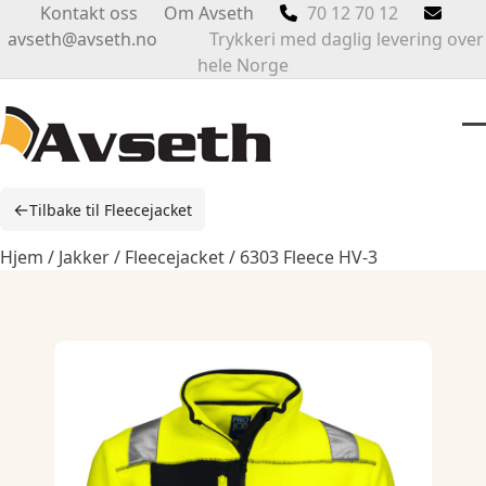
Skip
Kontakt oss
Om Avseth
70 12 70 12
to
avseth@avseth.no
Trykkeri med daglig levering over
content
hele Norge
O
Cl
m
m
←
Tilbake til Fleecejacket
m
m
Hjem
/
Jakker
/
Fleecejacket
/ 6303 Fleece HV-3