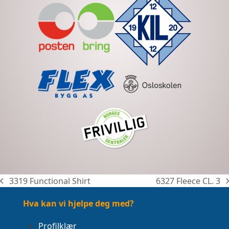
3319 Functional Shirt
6327 Fleece CL. 3
previous
next
post:
post:
Hva kan vi hjelpe deg med?
Profilklær