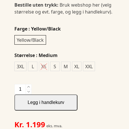
Bestille uten trykk:
Bruk webshop her (velg
størrelse og evt. farge, og legg i handlekurv).
Farge
: Yellow/Black
Yellow/Black
Størrelse
: Medium
3XL
L
XS
S
M
XL
XXL
6303
Fleece
HV-
Legg i handlekurv
3
antall
Kr.
1.199
eks. mva.