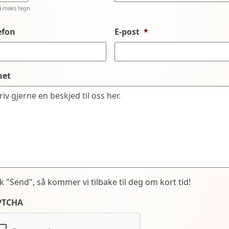
4 maks tegn
efon
E-post
*
net
kk "Send", så kommer vi tilbake til deg om kort tid!
PTCHA