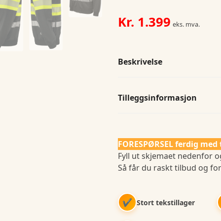
1
antall
Kr.
1.399
eks. mva.
Beskrivelse
Tilleggsinformasjon
FORESPØRSEL ferdig med 
Fyll ut skjemaet nedenfor og
Så får du raskt tilbud og for
✔
Stort tekstillager