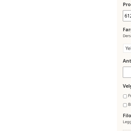
Pro
Far
Ders
Ant
Vel
F
B
Fil
Legg