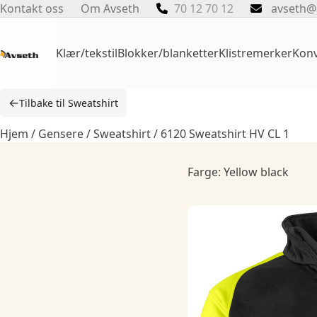
Skip
Kontakt oss
Om Avseth
70 12 70 12
avseth@
to
content
Klær/tekstil
Blokker/blanketter
Klistremerker
Konv
←
Tilbake til Sweatshirt
Hjem
/
Gensere
/
Sweatshirt
/ 6120 Sweatshirt HV CL 1
Farge: Yellow black