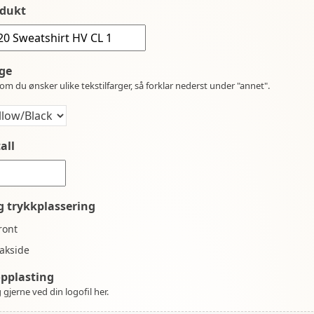
dukt
ge
om du ønsker ulike tekstilfarger, så forklar nederst under "annet".
all
g trykkplassering
ront
akside
opplasting
 gjerne ved din logofil her.