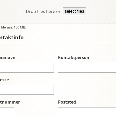
Drop files here or
select files
file size: 100 MB.
ntaktinfo
rmanavn
Kontaktperson
esse
stnummer
Poststed