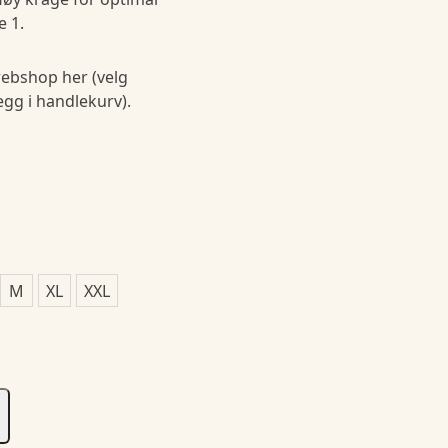
 1.
ebshop her (velg
legg i handlekurv).
M
XL
XXL