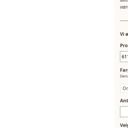
Min
være
Vi 
Pro
Far
Ders
Ant
Vel