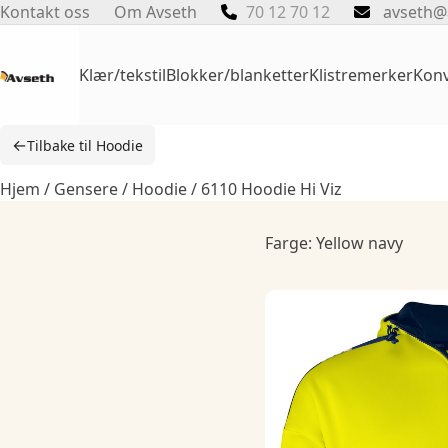
Skip
Kontakt oss
Om Avseth
70 12 70 12
avseth@
to
content
Klær/tekstil
Blokker/blanketter
Klistremerker
Konv
←
Tilbake til Hoodie
Hjem
/
Gensere
/
Hoodie
/ 6110 Hoodie Hi Viz
Farge: Yellow navy