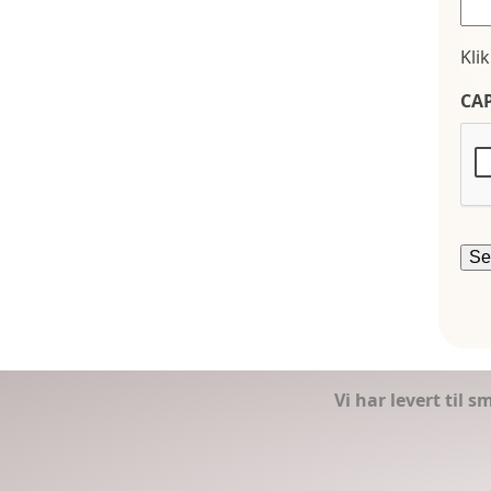
Kli
CA
Vi har levert til 