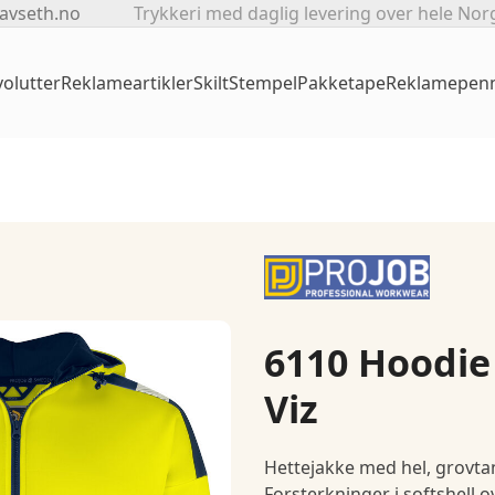
avseth.no
Trykkeri med daglig levering over hele Nor
olutter
Reklameartikler
Skilt
Stempel
Pakketape
Reklamepen
6110 Hoodie
Viz
Hettejakke med hel, grovtann
Forsterkninger i softshell o