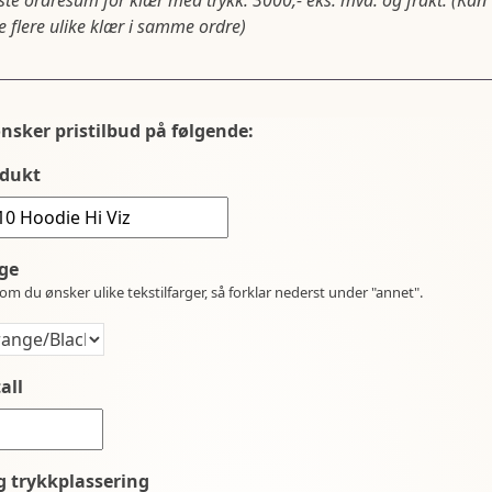
ste ordresum for klær med trykk: 3000,- eks. mva. og frakt. (Kan
 flere ulike klær i samme ordre)
ønsker pristilbud på følgende:
dukt
ge
om du ønsker ulike tekstilfarger, så forklar nederst under "annet".
all
g trykkplassering