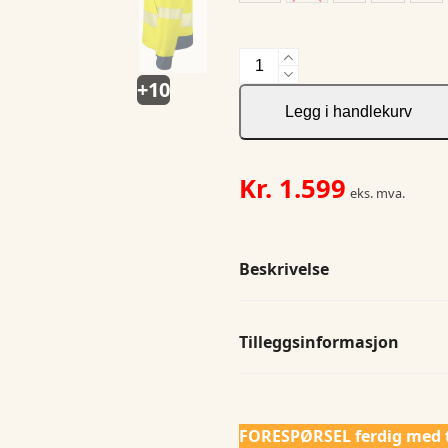
6110
Hoodie
+10
Hi
Legg i handlekurv
Viz
antall
Kr.
1.599
eks. mva.
Beskrivelse
Tilleggsinformasjon
FORESPØRSEL ferdig med 