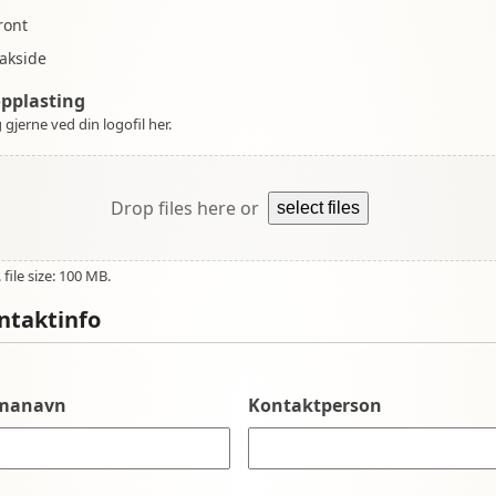
ront
akside
opplasting
 gjerne ved din logofil her.
Drop files here or
select files
file size: 100 MB.
ntaktinfo
rmanavn
Kontaktperson