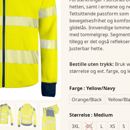
hetten, samt i ermene og n
Tettsittende passform som
bevegelsesfrihet og komfo
glidelås. Innvendige lomme
med tommelgrep. Segmenter
tillegg er det også reflekse
Justerbar hette.
Bestille uten trykk:
Bruk w
størrelse og evt. farge, og 
Farge
: Yellow/Navy
Orange/Black
Yellow/Bl
Størrelse
: Medium
3XL
4XL
L
XS
S