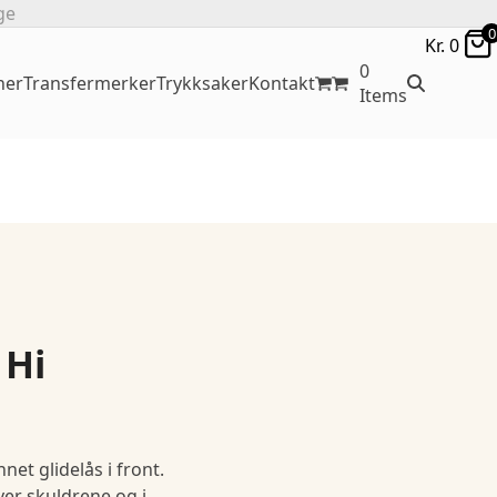
ge
0
Kr.
0
0
ner
Transfermerker
Trykksaker
Kontakt
Items
 Hi
et glidelås i front.
ver skuldrene og i