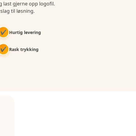
 last gjerne opp logofil.
slag til løsning.
✔
Hurtig levering
✔
Rask trykking