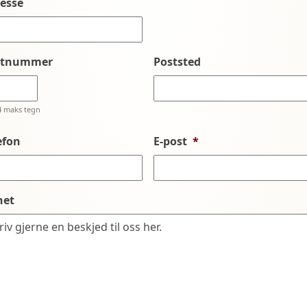
esse
stnummer
Poststed
4 maks tegn
efon
E-post
*
net