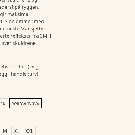
ederst på ryggen.
 gir maksimal
rt. Sidelommer med
r i mesh. Mansjetter
te reflekser fra 3M. I
r over skuldrene.
ebshop her (velg
legg i handlekurv).
ack
Yellow/Navy
M
XL
XXL