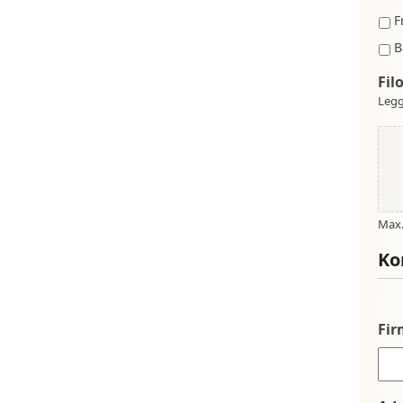
F
B
Fil
Legg
Max. 
Ko
Fi