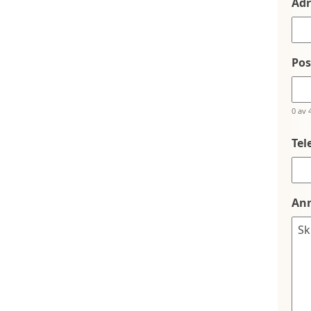
Adr
Po
0 av 
Tel
An