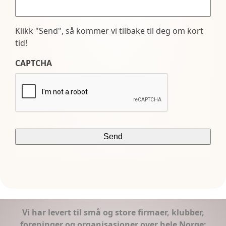
Klikk "Send", så kommer vi tilbake til deg om kort
tid!
CAPTCHA
Vi har levert til små og store firmaer, klubber,
foreninger og organisasjoner over hele Norge: