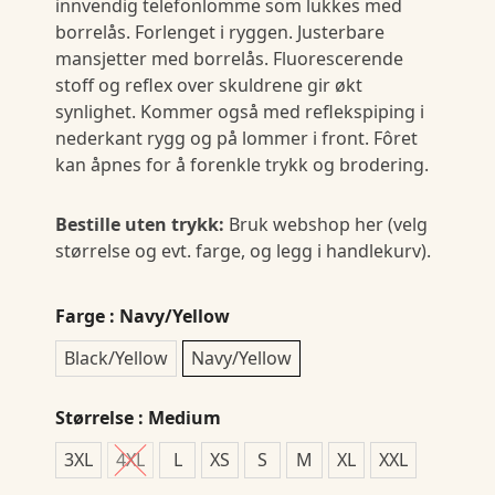
innvendig telefonlomme som lukkes med
borrelås. Forlenget i ryggen. Justerbare
mansjetter med borrelås. Fluorescerende
stoff og reﬂex over skuldrene gir økt
synlighet. Kommer også med reﬂekspiping i
nederkant rygg og på lommer i front. Fôret
kan åpnes for å forenkle trykk og brodering.
Bestille uten trykk:
Bruk webshop her (velg
størrelse og evt. farge, og legg i handlekurv).
Farge
: Navy/Yellow
Black/Yellow
Navy/Yellow
Størrelse
: Medium
3XL
4XL
L
XS
S
M
XL
XXL