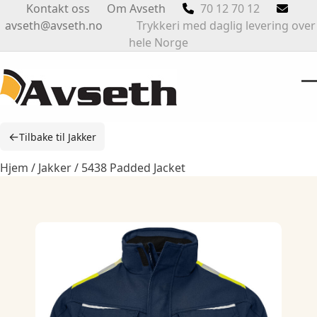
Skip
Kontakt oss
Om Avseth
70 12 70 12
to
avseth@avseth.no
Trykkeri med daglig levering over
content
hele Norge
O
Cl
m
m
←
Tilbake til Jakker
m
m
Hjem
/
Jakker
/ 5438 Padded Jacket