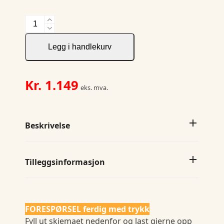
5438
Padded
Jacket
Legg i handlekurv
antall
Kr.
1.149
eks. mva.
Beskrivelse
Tilleggsinformasjon
FORESPØRSEL ferdig med trykk
Fyll ut skjemaet nedenfor og last gjerne opp