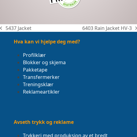
5437 Jacket
6403 Rain Jacket HV-3
previous
next
post:
post:
Hva kan vi hjelpe deg med?
Profilklær
Blokker og skjema
Pakketape
Transfermerker
Treningsklær
Reklameartikler
Avseth trykk og reklame
Trykkeri med produksjon av et bredt